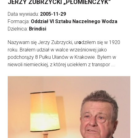
JERZY ZUBRZYCKI „PŁOMIEŃCZYK”
Data wywiadu:
2005-11-29
Formacja:
Oddział VI Sztabu Naczelnego Wodza
Dzielnica:
Brindisi
Nazywam się Jerzy Zubrzycki, ur
o
dziłem się w 1920
roku. Brałem udział w walce wrześniowej jako
podchorąży 8 Pułku Ułanów w Krakowie. Byłem w
niewoli niemieckiej, z której uciekłem z transpor ...