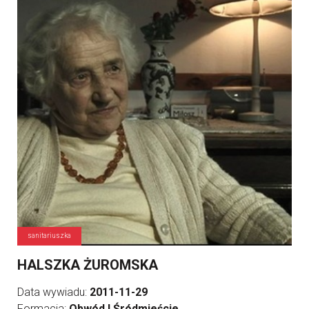
sanitariuszka
HALSZKA ŻUROMSKA
Data wywiadu:
2011-11-29
Formacja:
Obwód I Śródmieście