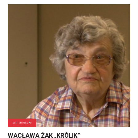
sanitariuszka
WACŁAWA ŻAK „KRÓLIK”