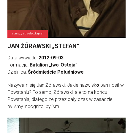
starszy strzelec, kapral
JAN ŻÓRAWSKI „STEFAN”
Data wywiadu:
2012-09-03
Formacja:
Batalion „Iwo-Ostoja”
Dzielnica:
Śródmieście Południowe
Nazywam się Jan Żórawski. Jakie nazwisk
o
pan nosił w
Powstaniu? To samo, Żórawski, ale to na końcu
Powstania, dlatego że przez cały czas w zasadzie
byliśmy incognito, byliśm ...