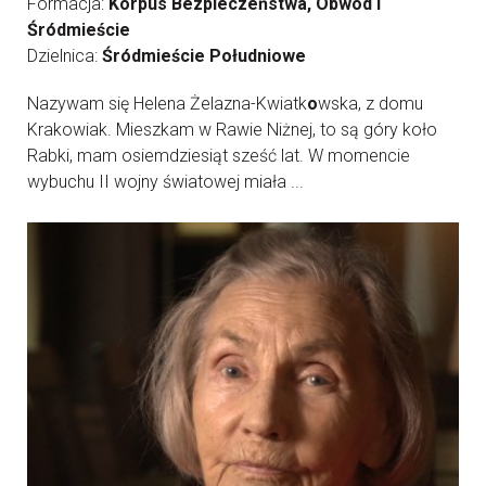
Formacja:
Korpus Bezpieczeństwa, Obwód I
Śródmieście
Dzielnica:
Śródmieście Południowe
Nazywam się Helena Żelazna-Kwiatk
o
wska, z domu
Krakowiak. Mieszkam w Rawie Niżnej, to są góry koło
Rabki, mam osiemdziesiąt sześć lat. W momencie
wybuchu II wojny światowej miała ...