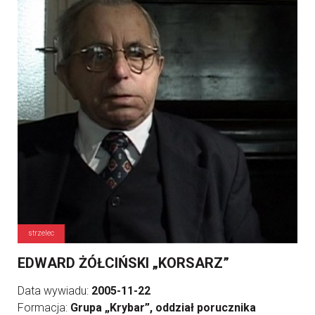
strzelec
EDWARD ŻÓŁCIŃSKI „KORSARZ”
Data wywiadu:
2005-11-22
Formacja:
Grupa „Krybar”, oddział porucznika