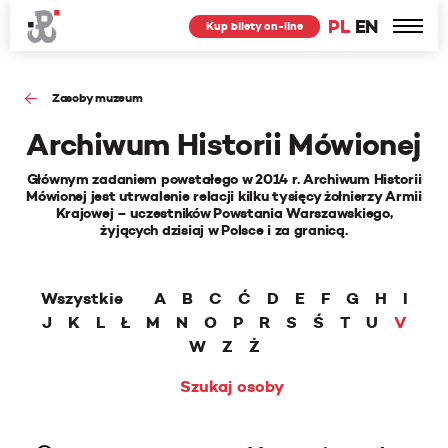
PL
EN
Kup bilety on-line
Zasoby muzeum
Archiwum Historii Mówionej
Głównym zadaniem powstałego w 2014 r. Archiwum Historii
Mówionej jest utrwalenie relacji kilku tysięcy żołnierzy Armii
Krajowej – uczestników Powstania Warszawskiego,
żyjących dzisiaj w Polsce i za granicą.
Wszystkie
A
B
C
Ć
D
E
F
G
H
I
J
K
L
Ł
M
N
O
P
R
S
Ś
T
U
V
W
Z
Ż
Szukaj osoby