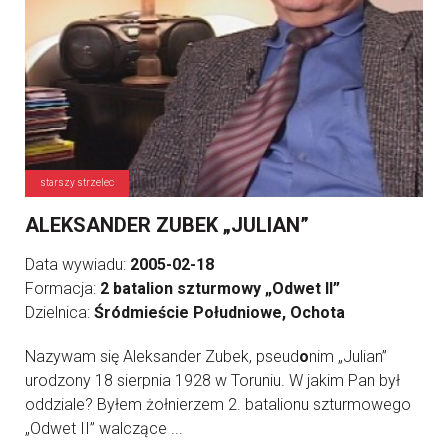
starszy strzelec
ALEKSANDER ZUBEK „JULIAN”
Data wywiadu:
2005-02-18
Formacja:
2 batalion szturmowy „Odwet II”
Dzielnica:
Śródmieście Południowe, Ochota
Nazywam się Aleksander Zubek, pseud
o
nim „Julian”
urodzony 18 sierpnia 1928 w Toruniu. W jakim Pan był
oddziale? Byłem żołnierzem 2. batalionu szturmowego
„Odwet II” walczące ...