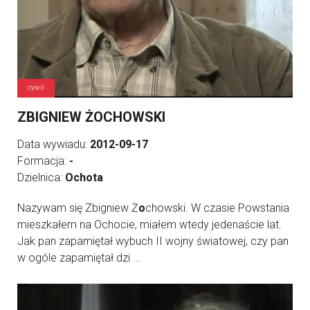
cywil
ZBIGNIEW ŻOCHOWSKI
Data wywiadu:
2012-09-17
Formacja:
-
Dzielnica:
Ochota
Nazywam się Zbigniew Ż
o
chowski. W czasie Powstania
mieszkałem na Ochocie, miałem wtedy jedenaście lat.
Jak pan zapamiętał wybuch II wojny światowej, czy pan
w ogóle zapamiętał dzi ...