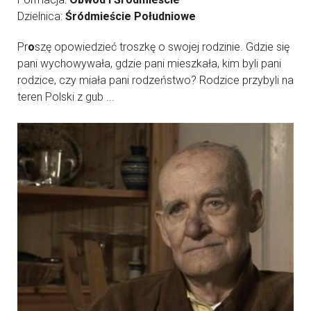
Dzielnica:
Śródmieście Południowe
Pr
o
szę opowiedzieć troszkę o swojej rodzinie. Gdzie się
pani wychowywała, gdzie pani mieszkała, kim byli pani
rodzice, czy miała pani rodzeństwo? Rodzice przybyli na
teren Polski z gub ...