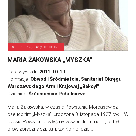
sanitariuszka, służby pomocnicze
MARIA ŻAKOWSKA „MYSZKA”
Data wywiadu:
2011-10-10
Formacja:
Obwód I Śródmieście, Sanitariat Okręgu
Warszawskiego Armii Krajowej „Bakcyl”
Dzielnica:
Śródmieście Południowe
Maria Żak
o
wska, w czasie Powstania Mordasewicz,
pseudonim „Myszka”, urodzona 8 listopada 1927 roku. W
czasie Powstania byłyśmy w szpitalu numer 1, to był
prowizoryczny szpital przy Komendzie ...