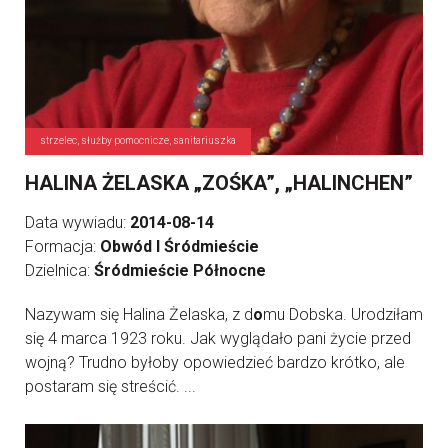
strzelec, służby pomocnicze, sanitariuszka
HALINA ŻELASKA „ZOŚKA”, „HALINCHEN”
Data wywiadu:
2014-08-14
Formacja:
Obwód I Śródmieście
Dzielnica:
Śródmieście Północne
Nazywam się Halina Żelaska, z d
o
mu Dobska. Urodziłam
się 4 marca 1923 roku. Jak wyglądało pani życie przed
wojną? Trudno byłoby opowiedzieć bardzo krótko, ale
postaram się streścić. ...