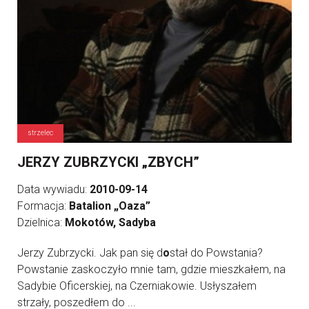
strzelec
JERZY ZUBRZYCKI „ZBYCH”
Data wywiadu:
2010-09-14
Formacja:
Batalion „Oaza”
Dzielnica:
Mokotów, Sadyba
Jerzy Zubrzycki. Jak pan się d
o
stał do Powstania?
Powstanie zaskoczyło mnie tam, gdzie mieszkałem, na
Sadybie Oficerskiej, na Czerniakowie. Usłyszałem
strzały, poszedłem do ...