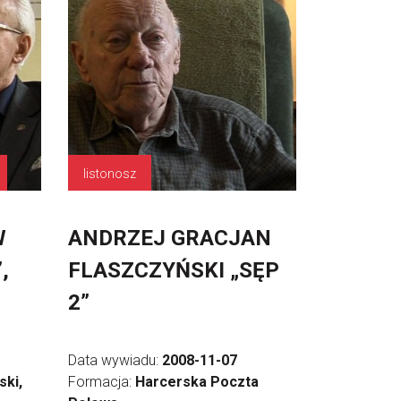
listonosz
W
ANDRZEJ GRACJAN
,
FLASZCZYŃSKI „SĘP
2”
Data wywiadu:
2008-11-07
ki,
Formacja:
Harcerska Poczta