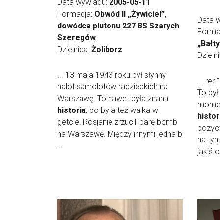
Data wywiadu:
2005-05-11
Formacja:
Obwód II „Żywiciel”,
Data 
dowódca plutonu 227 BS Szarych
Forma
Szeregów
„Bałty
Dzielnica:
Żoliborz
Dzieln
... 13 maja 1943 roku był słynny
... re
nalot samolotów radzieckich na
To był
Warszawę. To nawet była znana
momen
historia
, bo była też walka w
histor
getcie. Rosjanie zrzucili parę bomb
pozyc
na Warszawę. Między innymi jedna b
na tym
...
jakiś o