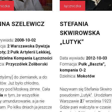
niczka
łączniczka
NA SZELEWICZ
STEFANIA
SKWIROWSKA
wywiadu:
2008-10-02
„LUTYK”
cja:
2 Warszawska Dywizja
ty; 2 Pułk Artylerii Lekkiej,
zielna Kompania Łączności
Data wywiadu:
2012-10-03
ica:
Przyczółek Żoliborski
Formacja:
Pułk „Baszta”,
kompania O-2
Dzielnica:
Mokotów
szłyśmy] do ziemianek, a do
ów. Już było chłodno,
ory pod Moskwą zimne. Cała
Nazywam się Stefania Skwir
ia
w tym, że wszystkie
pseudonim „Lutyk”. Urodziłam
y umundurowanie, a ja nie
Warszawie
2
7 września 1923 
am. Po kilku dniach ja jeszcze
Gdzie pani walczyła w czasie