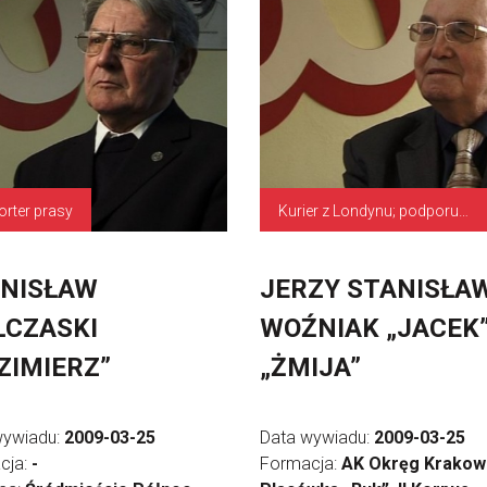
orter prasy
Kurier z Londynu; podporucznik
NISŁAW
JERZY STANISŁA
CZASKI
WOŹNIAK „JACEK”
ZIMIERZ”
„ŻMIJA”
wywiadu:
2009-03-25
Data wywiadu:
2009-03-25
cja:
-
Formacja:
AK Okręg Krakows