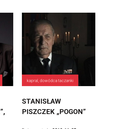
kapral, dowódca taczanki
STANISŁAW
”,
PISZCZEK „POGON”