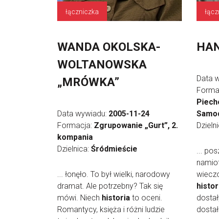
łączniczka
łącz
WANDA OKOLSKA-
HAN
WOLTANOWSKA
Data 
„MRÓWKA”
Forma
Piecho
Data wywiadu:
2005-11-24
Samod
Formacja:
Zgrupowanie „Gurt”, 2.
Dzieln
kompania
Dzielnica:
Śródmieście
... po
namiot
... łonęło. To był wielki, narodowy
wiecz
dramat. Ale potrzebny? Tak się
histor
mówi. Niech
historia
to oceni.
dostał
Romantycy, księża i różni ludzie
dostał