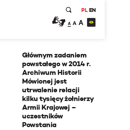
PL
EN
A
A
A
Głównym zadaniem
powstałego w 2014 r.
Archiwum Historii
Mówionej jest
utrwalenie relacji
kilku tysięcy żołnierzy
Armii Krajowej –
uczestników
Powstania