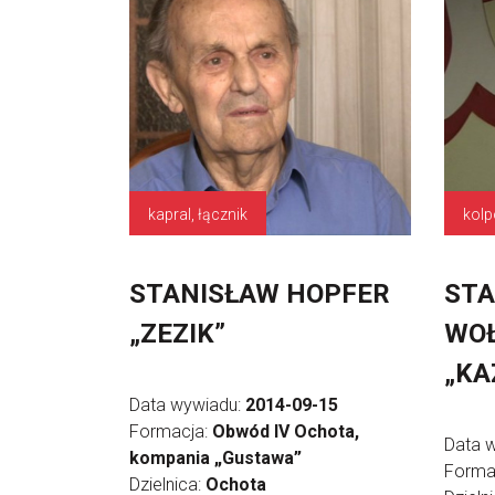
kapral, łącznik
kolp
STANISŁAW HOPFER
STA
„ZEZIK”
WOŁ
„KA
Data wywiadu:
2014-09-15
Formacja:
Obwód IV Ochota,
Data 
kompania „Gustawa”
Forma
Dzielnica:
Ochota