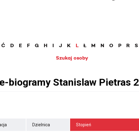
Ć
D
E
F
G
H
I
J
K
L
Ł
M
N
O
P
R
S
Szukaj osoby
cja
Dzielnica
Stopień