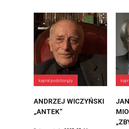
kapral podchorąży
ANDRZEJ WICZYŃSKI
JAN
„ANTEK”
MIO
„ZB