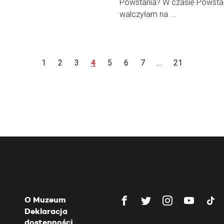
Powstania? W czasie Powsta
walczyłam na ...
1
2
3
4
5
6
7
...
21
O Muzeum
Deklaracja
dostępności