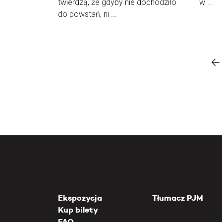
twierdzą, że gdyby nie dochodziło
w ...
do powstań, ni ...
Ekspozycja
Tłumacz PJM
Kup bilety
FAQ