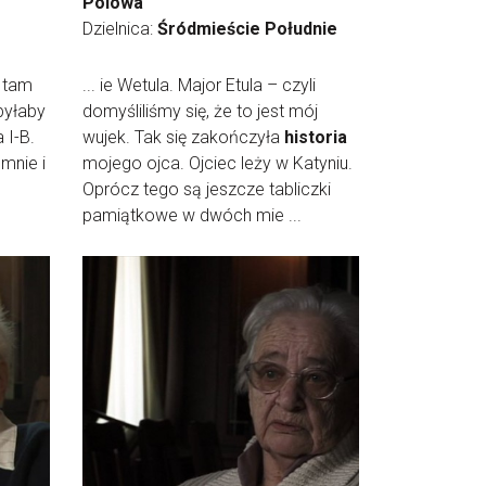
Polowa
Dzielnica:
Śródmieście Południe
, tam
... ie Wetula. Major Etula – czyli
 byłaby
domyśliliśmy się, że to jest mój
 I-B.
wujek. Tak się zakończyła
historia
mnie i
mojego ojca. Ojciec leży w Katyniu.
Oprócz tego są jeszcze tabliczki
pamiątkowe w dwóch mie ...