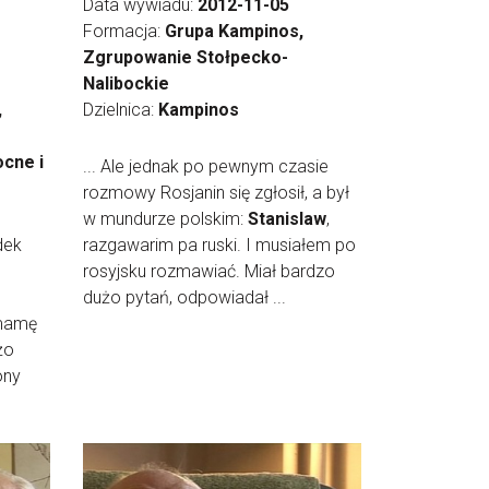
Data wywiadu:
2012-11-05
Formacja:
Grupa Kampinos,
Zgrupowanie Stołpecko-
Nalibockie
,
Dzielnica:
Kampinos
cne i
... Ale jednak po pewnym czasie
rozmowy Rosjanin się zgłosił, a był
w mundurze polskim:
Stanislaw
,
dek
razgawarim pa ruski. I musiałem po
rosyjsku rozmawiać. Miał bardzo
dużo pytań, odpowiadał ...
 mamę
żo
ony