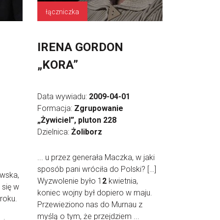
łączniczka
IRENA GORDON
„KORA”
Data wywiadu:
2009-04-01
Formacja:
Zgrupowanie
„Żywiciel”, pluton 228
Dzielnica:
Żoliborz
... u przez generała Maczka, w jaki
sposób pani wróciła do Polski? […]
owska,
Wyzwolenie było 1
2
kwietnia,
 się w
koniec wojny był dopiero w maju.
roku.
Przewieziono nas do Murnau z
myślą o tym, że przejdziem ...