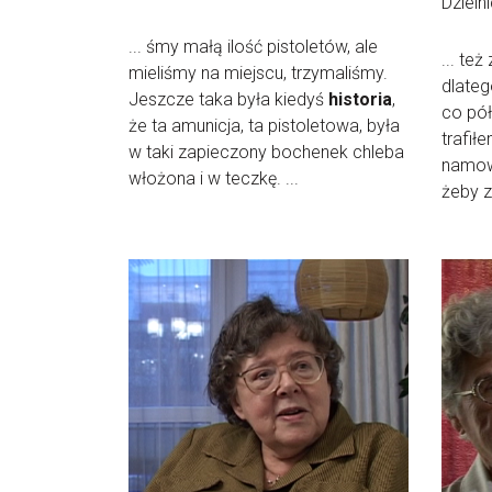
Dzieln
... śmy małą ilość pistoletów, ale
... te
mieliśmy na miejscu, trzymaliśmy.
dlateg
Jeszcze taka była kiedyś
historia
,
co pół
że ta amunicja, ta pistoletowa, była
trafił
w taki zapieczony bochenek chleba
namową
włożona i w teczkę. ...
żeby z