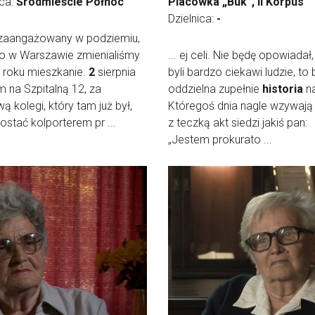
ica:
Śródmieście Północ
Placówka „Buk”, II Korpus
Dzielnica:
-
ż zaangażowany w podziemiu,
o w Warszawie zmienialiśmy
... ej celi. Nie będę opowiadał
 roku mieszkanie.
2
sierpnia
byli bardzo ciekawi ludzie, to
em na Szpitalną 12, za
oddzielna zupełnie
historia
na
 kolegi, który tam już był,
Któregoś dnia nagle wzywają 
ostać kolporterem pr ...
z teczką akt siedzi jakiś pan:
„Jestem prokurato ...