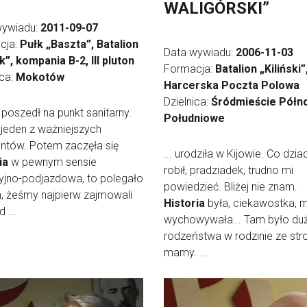
WALIGÓRSKI”
wywiadu:
2011-09-07
cja:
Pułk „Baszta”, Batalion
Data wywiadu:
2006-11-03
k”, kompania B-2, III pluton
Formacja:
Batalion „Kiliński”
ica:
Mokotów
Harcerska Poczta Polowa
Dzielnica:
Śródmieście Półno
d” poszedł na punkt sanitarny.
Południowe
 jeden z ważniejszych
tów. Potem zaczęła się
... urodziła w Kijowie. Co dzia
ia
w pewnym sensie
robił, pradziadek, trudno mi
yjno-podjazdowa, to polegało
powiedzieć. Bliżej nie znam.
, żeśmy najpierw zajmowali
Historia
była, ciekawostka,
d ...
wychowywała... Tam było du
rodzeństwa w rodzinie ze str
mamy. ...