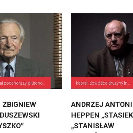
kapral podchorąży, plutonowy podchorąży, zastępca dowódcy drużyny, dowódca drużyny
kapral, dowódca drużyny [niepewne]
 ZBIGNIEW
ANDRZEJ ANTONI
DUSZEWSKI
HEPPEN „STASIEK
YSZKO”
„STANISŁAW