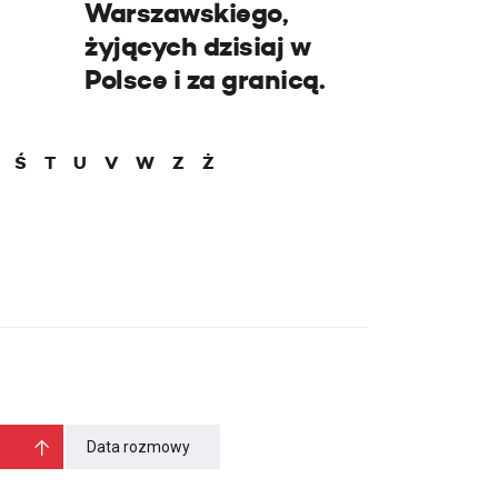
Warszawskiego,
żyjących dzisiaj w
Polsce i za granicą.
Ś
T
U
V
W
Z
Ż
Data rozmowy