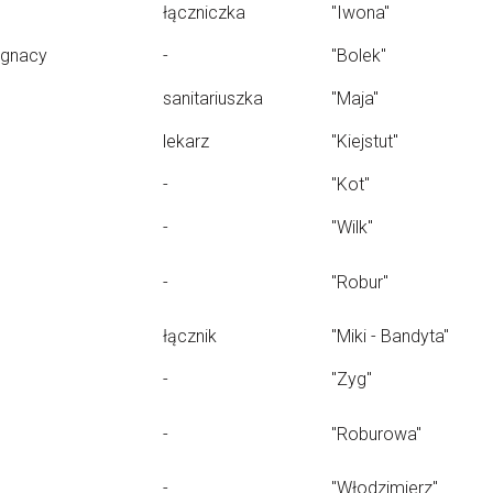
łączniczka
"Iwona"
Ignacy
-
"Bolek"
sanitariuszka
"Maja"
lekarz
"Kiejstut"
-
"Kot"
-
"Wilk"
-
"Robur"
łącznik
"Miki - Bandyta"
-
"Zyg"
-
"Roburowa"
-
"Włodzimierz"