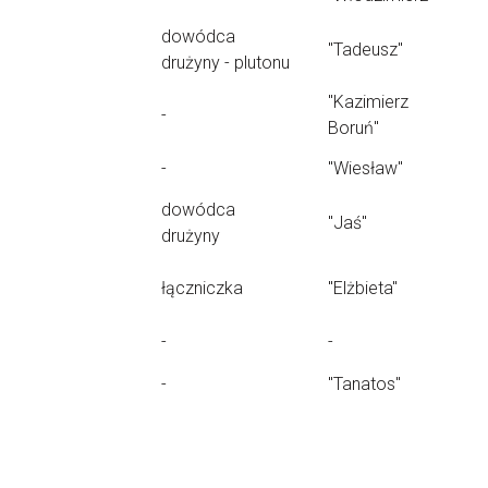
dowódca
"Tadeusz"
drużyny - plutonu
"Kazimierz
-
Boruń"
-
"Wiesław"
dowódca
"Jaś"
drużyny
łączniczka
"Elżbieta"
-
-
-
"Tanatos"