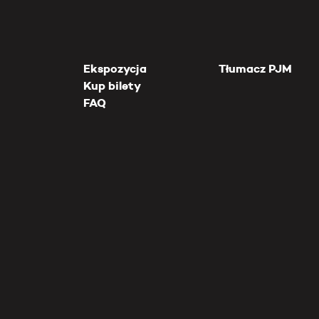
Ekspozycja
Tłumacz PJM
Kup bilety
FAQ