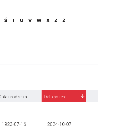
Ś
T
U
V
W
X
Z
Ż
Data urodzenia
Data śmierci
1923-07-16
2024-10-07