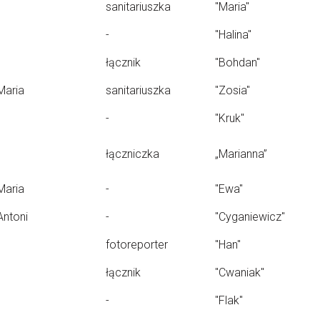
sanitariuszka
"Maria"
-
"Halina"
łącznik
"Bohdan"
Maria
sanitariuszka
"Zosia"
-
"Kruk"
łączniczka
„Marianna”
Maria
-
"Ewa"
Antoni
-
"Cyganiewicz"
fotoreporter
"Han"
łącznik
"Cwaniak"
-
"Flak"