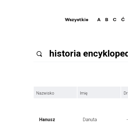
Wszystkie
A
B
C
Ć
Nazwisko
Imię
Dr
Hanusz
Danuta
-