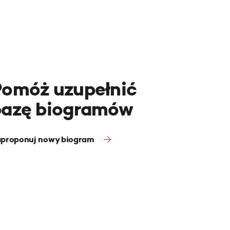
Pomóż uzupełnić
bazę biogramów
proponuj nowy biogram