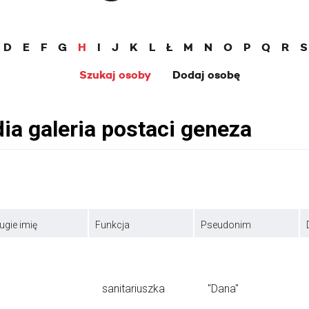
D
E
F
G
H
I
J
K
L
Ł
M
N
O
P
Q
R
S
Szukaj osoby
Dodaj osobę
ugie imię
Funkcja
Pseudonim
sanitariuszka
"Dana"