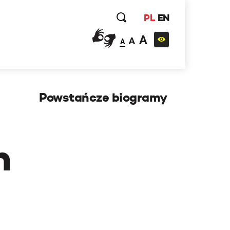
PL
EN
A
A
A
Powstańcze biogramy
h