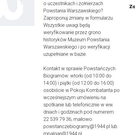
o uczestnikach i żołnierzach
Za
Powstania Warszawskiego?
Zaproponuj zmiany w formularzu.
Wszystkie uwagi będą
weryfikowanie przez grono
historyków Muzeum Powstania
Warszawskiego i po weryfikacji
uzupełniane w bazie.
Kontakt w sprawie Powstańczych
Biogramów: wtorki (od 10:00 do
14:00) i piątki (od 12:00 do 16:00)
osobiście w Pokoju Kombatanta po
wcześniejszym umówieniu na
spotkanie lub telefonicznie w ww.
dniach i godzinach pod numerem:
22 539 79 36, mailowo:
powstanczebiogramy@1944.pl lub
mpalgan@1944.pl