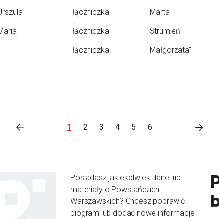
Urszula
łączniczka
"Marta"
Maria
łączniczka
"Strumień"
łączniczka
"Małgorzata"
1
2
3
4
5
6
Posiadasz jakiekolwiek dane lub
materiały o Powstańcach
Warszawskich? Chcesz poprawić
biogram lub dodać nowe informacje