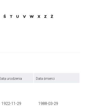
Ś
T
U
V
W
X
Z
Ż
Data urodzenia
Data śmierci
1922-11-29
1988-03-29