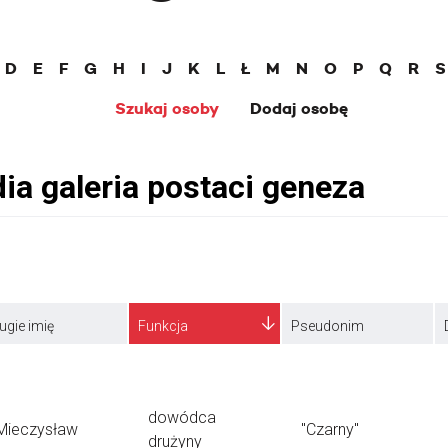
D
E
F
G
H
I
J
K
L
Ł
M
N
O
P
Q
R
S
Szukaj osoby
Dodaj osobę
ugie imię
Funkcja
Pseudonim
dowódca
Mieczysław
"Czarny"
drużyny