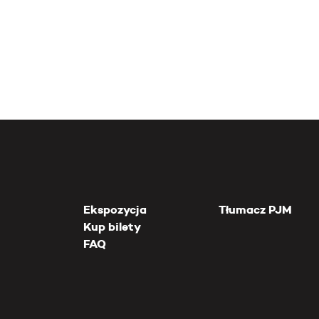
Ekspozycja
Tłumacz PJM
Kup bilety
FAQ