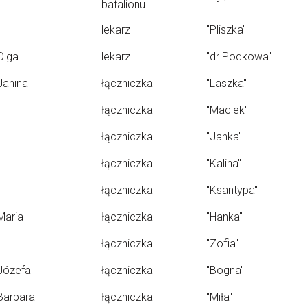
batalionu
lekarz
"Pliszka"
Olga
lekarz
"dr Podkowa"
Janina
łączniczka
"Laszka"
łączniczka
"Maciek"
łączniczka
"Janka"
łączniczka
"Kalina"
łączniczka
"Ksantypa"
Maria
łączniczka
"Hanka"
łączniczka
"Zofia"
Józefa
łączniczka
"Bogna"
Barbara
łączniczka
"Miła"