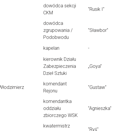
dowódca sekcji
"Rusik I"
CKM
dowódca
zgrupowania /
"Sławbor"
Podobwodu
kapelan
-
kierownik Działu
Zabezpieczenia
„Goya”
Dzieł Sztuki
komendant
Włodzimierz
"Gustaw"
Rejonu
komendantka
oddziału
"Agnieszka"
zbiorczego WSK
kwatermistrz
"Ryś"