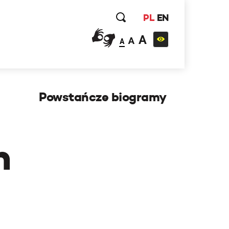
PL
EN
A
A
A
Powstańcze biogramy
h