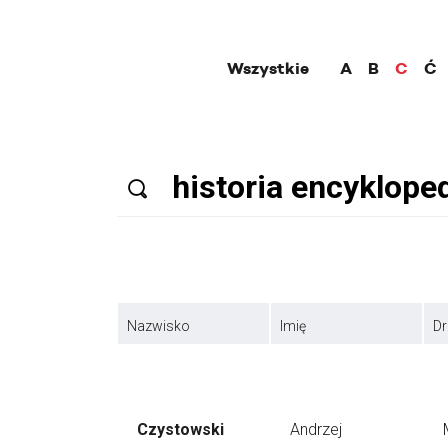
Wszystkie
A
B
C
Ć
Nazwisko
Imię
Dr
Czystowski
Andrzej