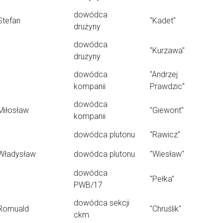
dowódca
Stefan
"Kadet"
drużyny
dowódca
"Kurzawa"
drużyny
dowódca
"Andrzej
kompanii
Prawdzic"
dowódca
Miłosław
"Giewont"
kompanii
dowódca plutonu
"Rawicz"
Władysław
dowódca plutonu
"Wiesław"
dowódca
"Pełka"
PWB/17
dowódca sekcji
Romuald
"Chruślik"
ckm