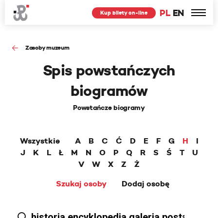
PL
EN
Kup bilety on-line
Zasoby muzeum
Spis powstańczych
biogramów
Powstańcze biogramy
Wszystkie
A
B
C
Ć
D
E
F
G
H
I
J
K
L
Ł
M
N
O
P
Q
R
S
Ś
T
U
V
W
X
Z
Ż
Szukaj osoby
Dodaj osobę