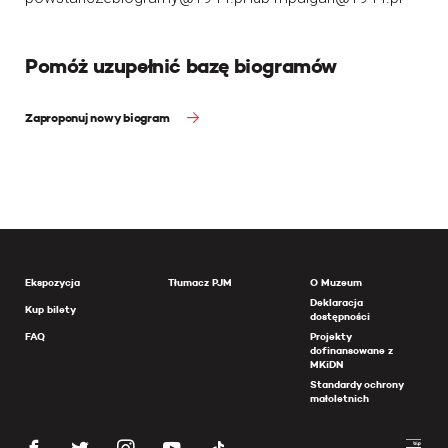
Pomóż uzupełnić bazę biogramów
Zaproponuj nowy biogram
Ekspozycja
Tłumacz PJM
O Muzeum
Deklaracja
Kup bilety
dostępności
FAQ
Projekty
dofinansowane z
MKiDN
Standardy ochrony
małoletnich