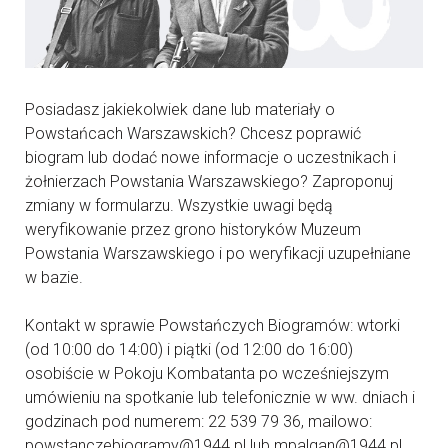
Posiadasz jakiekolwiek dane lub materiały o
Powstańcach Warszawskich? Chcesz poprawić
biogram lub dodać nowe informacje o uczestnikach i
żołnierzach Powstania Warszawskiego? Zaproponuj
zmiany w formularzu. Wszystkie uwagi będą
weryfikowanie przez grono historyków Muzeum
Powstania Warszawskiego i po weryfikacji uzupełniane
w bazie.
Kontakt w sprawie Powstańczych Biogramów: wtorki
(od 10:00 do 14:00) i piątki (od 12:00 do 16:00)
osobiście w Pokoju Kombatanta po wcześniejszym
umówieniu na spotkanie lub telefonicznie w ww. dniach i
godzinach pod numerem: 22 539 79 36, mailowo:
powstanczebiogramy@1944.pl lub mpalgan@1944.pl