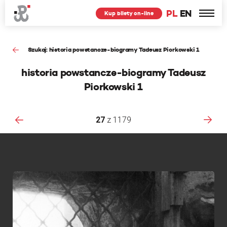
PL
EN
Kup bilety on-line
Szukaj: historia powstancze-biogramy Tadeusz Piorkowski 1
historia powstancze-biogramy Tadeusz
Piorkowski 1
27
z
1179
F