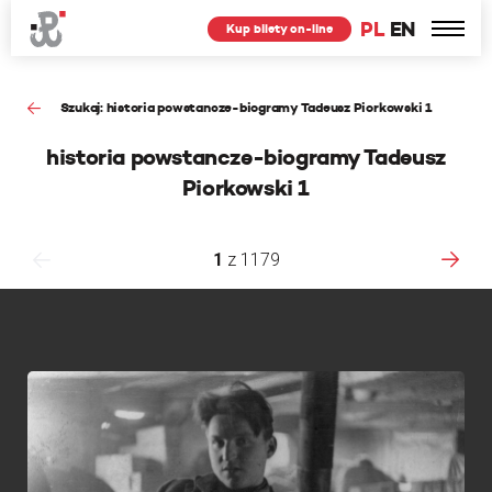
PL
EN
Kup bilety on-line
Szukaj: historia powstancze-biogramy Tadeusz Piorkowski 1
historia powstancze-biogramy Tadeusz
Piorkowski 1
1
z
1179
F