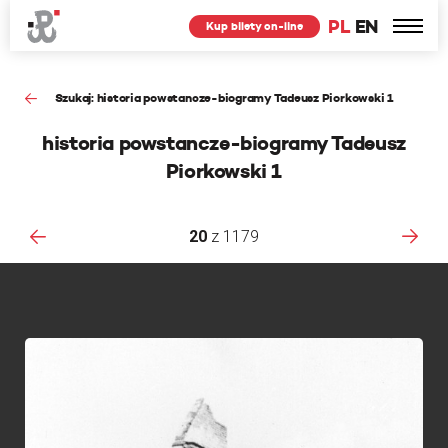
PL
EN
Kup bilety on-line
Szukaj: historia powstancze-biogramy Tadeusz Piorkowski 1
historia powstancze-biogramy Tadeusz
Piorkowski 1
20
z
1179
F