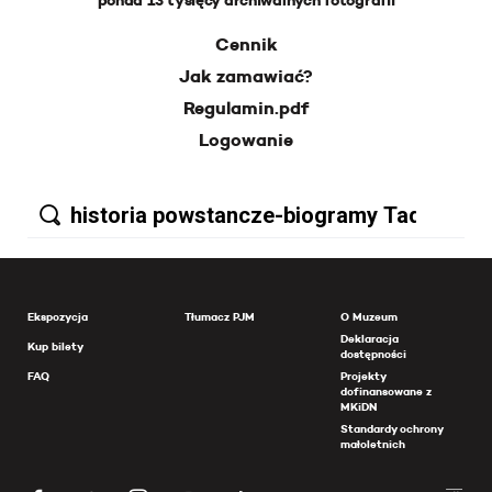
ponad 13 tysięcy archiwalnych fotografii
Cennik
Jak zamawiać?
Regulamin.pdf
Logowanie
Ekspozycja
Tłumacz PJM
O Muzeum
Deklaracja
Kup bilety
dostępności
FAQ
Projekty
dofinansowane z
MKiDN
Standardy ochrony
małoletnich