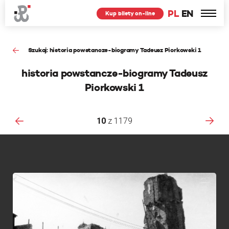
PL
EN
Kup bilety on-line
Szukaj: historia powstancze-biogramy Tadeusz Piorkowski 1
historia powstancze-biogramy Tadeusz
Piorkowski 1
10
z
1179
F