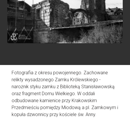
f
n
t
K
W
Fotografia z okresu powojennego. Zachowane
N
relikty wysadzonego Zamku Królewskiego -
D
narożnik styku zamku z Biblioteką Stanisławowską
A
oraz fragment Domu Wielkiego. W oddali
Ź
odbudowane kamienice przy Krakowskim
Przedmieściu pomiędzy Miodową a pl. Zamkowym i
kopuła dzwonnicy przy kościele św. Anny.