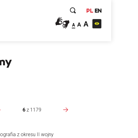
PL
EN
A
A
A
amy
6
z
1179
ografia z okresu II wojny