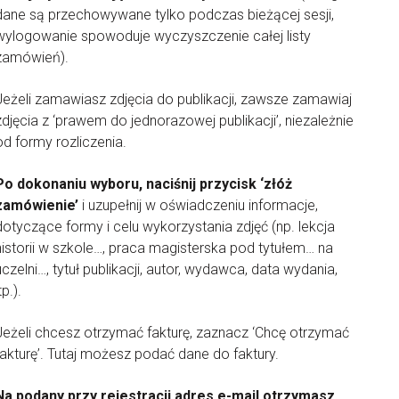
dane są przechowywane tylko podczas bieżącej sesji,
wylogowanie spowoduje wyczyszczenie całej listy
zamówień).
Jeżeli zamawiasz zdjęcia do publikacji, zawsze zamawiaj
zdjęcia z ‘prawem do jednorazowej publikacji’, niezależnie
od formy rozliczenia.
Po dokonaniu wyboru, naciśnij przycisk ‘złóż
zamówienie’
i uzupełnij w oświadczeniu informacje,
dotyczące formy i celu wykorzystania zdjęć (np. lekcja
historii w szkole…, praca magisterska pod tytułem… na
uczelni…, tytuł publikacji, autor, wydawca, data wydania,
tp.).
Jeżeli chcesz otrzymać fakturę, zaznacz ‘Chcę otrzymać
fakturę’. Tutaj możesz podać dane do faktury.
Na podany przy rejestracji adres e-mail otrzymasz