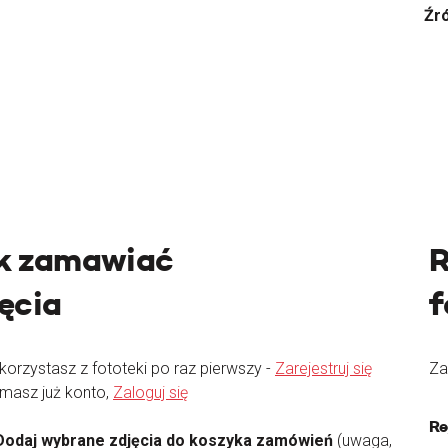
Źr
k zamawiać
R
jęcia
f
 korzystasz z fototeki po raz pierwszy -
Zarejestruj się
Za
 masz już konto,
Zaloguj się
Re
Dodaj wybrane zdjęcia do koszyka zamówień
(uwaga,