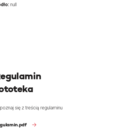
ódło:
null
egulamin
ototeka
poznaj się z treścią regulaminu
gulamin.pdf