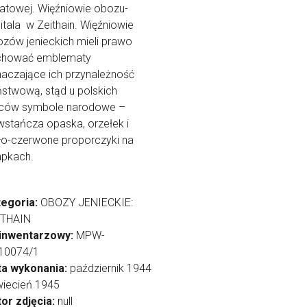
atowej. Więźniowie obozu-
itala w Zeithain. Więźniowie
zów jenieckich mieli prawo
chować emblematy
aczające ich przynależność
stwową, stąd u polskich
ńców symbole narodowe –
stańcza opaska, orzełek i
ło-czerwone proporczyki na
apkach.
tegoria:
OBOZY JENIECKIE:
ITHAIN
 inwentarzowy:
MPW-
/10074/1
ta wykonania:
październik 1944
wiecień 1945
or zdjęcia:
null