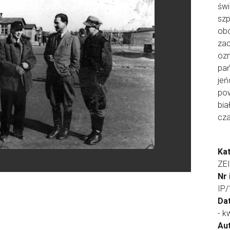
świ
szp
obo
za
ozn
pań
je
pow
bia
cz
Ka
ZE
Nr
IP
Da
- k
Aut