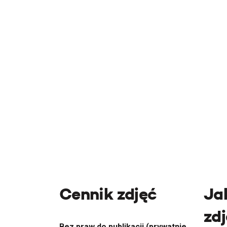
Cennik zdjęć
Ja
zd
Bez praw do publikacji (prywatnie,