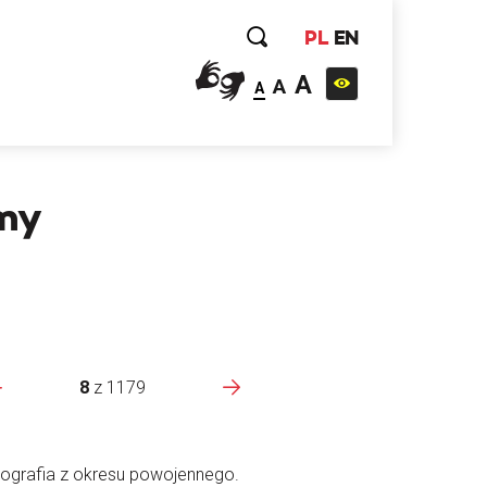
PL
EN
A
A
A
amy
8
z
1179
ografia z okresu powojennego.