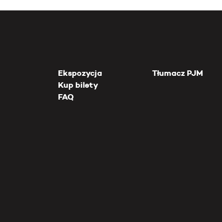
Ekspozycja
Tłumacz PJM
Kup bilety
FAQ