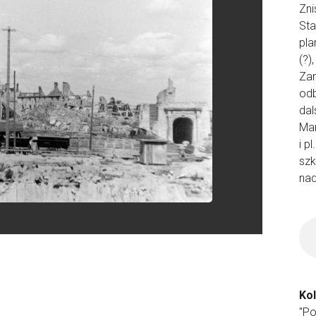
Zni
Sta
pla
(?)
Za
od
dal
Man
i p
sz
nad
Ko
"P