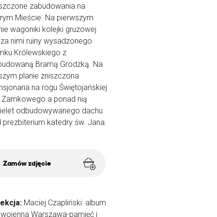
szczone zabudowania na
rym Mieście. Na pierwszym
nie wagoniki kolejki gruzowej
, za nimi ruiny wysadzonego
mku Królewskiego z
budowaną Bramą Grodzką. Na
szym planie zniszczona
sjonaria na rogu Świętojańskiej
l. Zamkowego a ponad nią
kielet odbudowywanego dachu
 prezbiterium katedry św. Jana.
Zamów zdjęcie
lekcja:
Maciej Czapliński: album
owojenna Warszawa-pamięć i