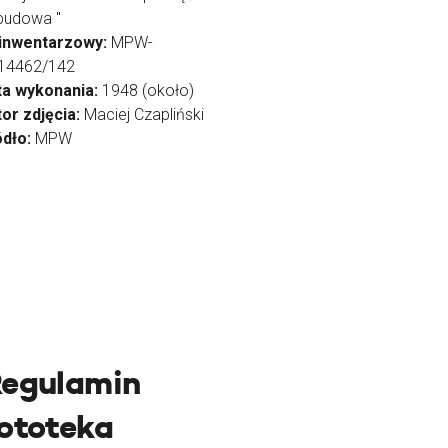
budowa "
 inwentarzowy:
MPW-
/14462/142
ta wykonania:
1948 (około)
or zdjęcia:
Maciej Czapliński
ódło:
MPW
egulamin
ototeka