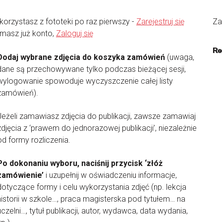
 korzystasz z fototeki po raz pierwszy -
Zarejestruj się
Za
 masz już konto,
Zaloguj się
Re
Dodaj wybrane zdjęcia do koszyka zamówień
(uwaga,
dane są przechowywane tylko podczas bieżącej sesji,
wylogowanie spowoduje wyczyszczenie całej listy
zamówień).
Jeżeli zamawiasz zdjęcia do publikacji, zawsze zamawiaj
zdjęcia z ‘prawem do jednorazowej publikacji’, niezależnie
od formy rozliczenia.
Po dokonaniu wyboru, naciśnij przycisk ‘złóż
zamówienie’
i uzupełnij w oświadczeniu informacje,
dotyczące formy i celu wykorzystania zdjęć (np. lekcja
historii w szkole…, praca magisterska pod tytułem… na
uczelni…, tytuł publikacji, autor, wydawca, data wydania,