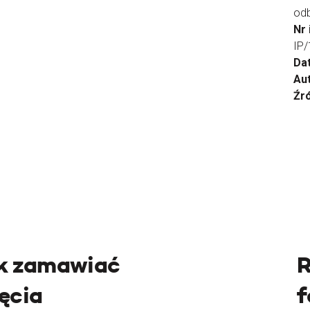
od
Nr
IP
Da
Aut
Źr
k zamawiać
R
jęcia
f