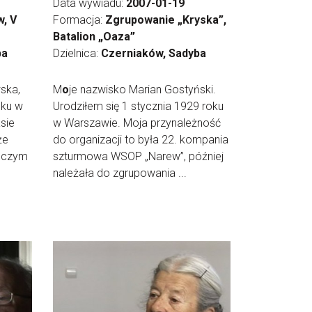
Data wywiadu:
2007-01-19
, V
Formacja:
Zgrupowanie „Kryska”,
Batalion „Oaza”
ba
Dzielnica:
Czerniaków, Sadyba
ska,
M
o
je nazwisko Marian Gostyński.
oku w
Urodziłem się 1 stycznia 1929 roku
sie
w Warszawie. Moja przynależność
że
do organizacji to była 22. kompania
, czym
szturmowa WSOP „Narew”, później
należała do zgrupowania ...