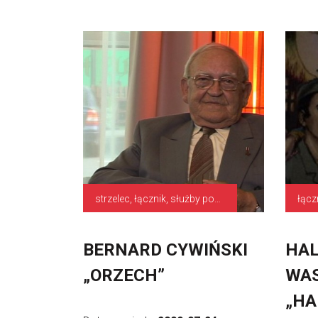
strzelec, łącznik, służby pomocnicze
BERNARD CYWIŃSKI
HAL
„ORZECH”
WA
„HA