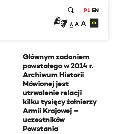
PL
EN
A
A
A
Głównym zadaniem
powstałego w 2014 r.
Archiwum Historii
Mówionej jest
utrwalenie relacji
kilku tysięcy żołnierzy
Armii Krajowej –
uczestników
Powstania