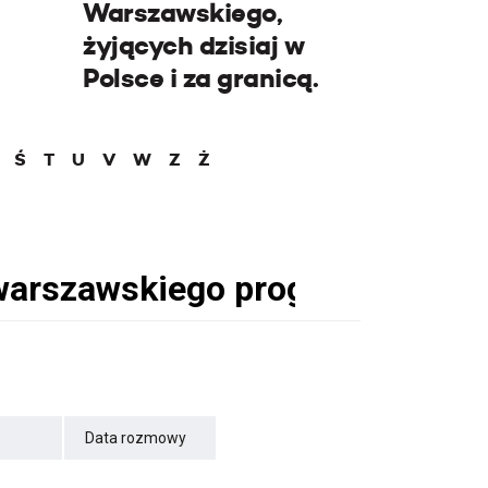
Warszawskiego,
żyjących dzisiaj w
Polsce i za granicą.
Ś
T
U
V
W
Z
Ż
Data rozmowy