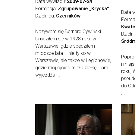
Data wywiadu:
2009-07-24
Formacja:
Zgrupowanie „Kryska”
Data 
Dzielnica:
Czerników
Forma
Kwate
Nazywam się Bernard Cywiński.
Dzieln
Ur
o
dziłem się w 1928 roku w
Śródm
Warszawie, gdzie spędziłem
młodsze lata – nie tylko w
P
o
pro
Warszawie, ale także w Legionowie,
i miej
gdzie mój ojciec miał działkę. Tam
roku, 
wyjeżdża ...
pseudo
do Odd
...