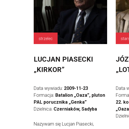
strzelec
star
LUCJAN PIASECKI
JÓZ
„KIRKOR”
„LO
Data wywiadu:
2009-11-23
Data 
Formacja:
Batalion „Oaza”, pluton
Forma
PAL porucznika „Genka”
22. k
Dzielnica:
Czerniaków, Sadyba
„Oaza
Dzieln
Nazywam się Lucjan Piasecki,