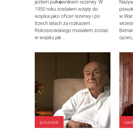
jestem pułk
o
wnikiem rezerwy. W
Nazyw
1950 roku zostałem wzięty do
pseud
wojska jako oficer rezerwy i po
w War
trzech latach za rozkazem
wrześn
Rokossowskiego musiałem zostać
Bernar
w wojsku jak ...
ojciec
porucznik
sani