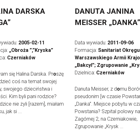
INA DARSKA
DANUTA JANINA
GA”
MEISSER „DANKA
wywiadu:
2005-02-11
Data wywiadu:
2011-09-06
cja:
„Obroża ”,”Kryska”
Formacja:
Sanitariat Okręgu
ica:
Czerniaków
Warszawskiego Armii Kraj
„Bakcyl”; Zgrupowanie „Kry
Dzielnica:
Czerniaków
m się Halina Darska. Pr
o
szę
zieć coś na temat swojej
y, swojego dzieciństwa i
Danuta Meisser, z d
o
mu Boró
ci. Kim byli pani rodzice?
pseudonim [w czasie Powstan
dzice nie żyli [razem], miałam
„Danka”. Miejsce pobytu w cz
u, jak si ...
Powstania? Szpital polowy n
Zagórnej 2, na Czerniakowie,
Zgrupowanie „Krysk ...