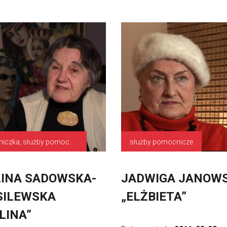
łączniczka, służby pomocniczne
służby pomocnicze
INA SADOWSKA-
JADWIGA JANOW
SILEWSKA
„ELŻBIETA”
LINA”