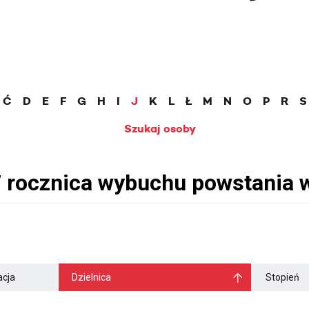
Ć
D
E
F
G
H
I
J
K
L
Ł
M
N
O
P
R
S
Szukaj osoby
cja
Dzielnica
Stopień