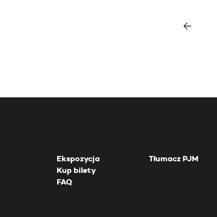
Ekspozycja
Tłumacz PJM
Kup bilety
FAQ