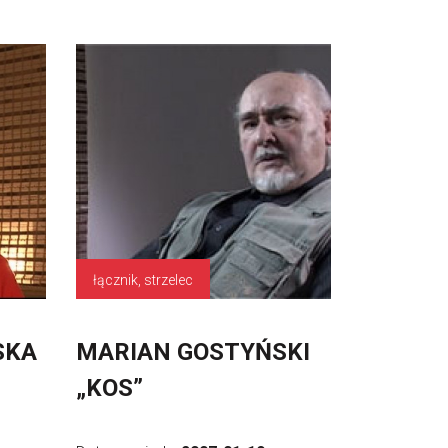
łącznik, strzelec
SKA
MARIAN GOSTYŃSKI
„KOS”