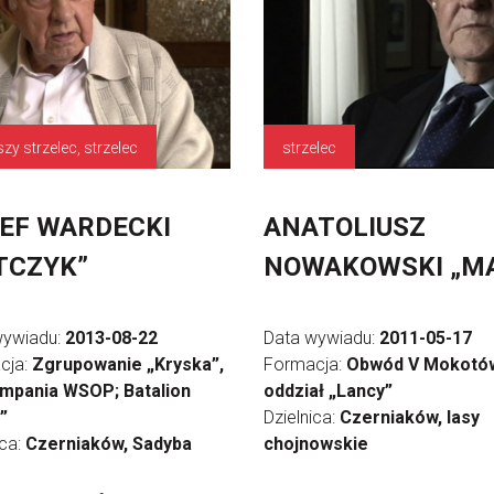
szy strzelec, strzelec
strzelec
EF WARDECKI
ANATOLIUSZ
TCZYK”
NOWAKOWSKI „M
wywiadu:
2013-08-22
Data wywiadu:
2011-05-17
cja:
Zgrupowanie „Kryska”,
Formacja:
Obwód V Mokotó
ompania WSOP; Batalion
oddział „Lancy”
”
Dzielnica:
Czerniaków, lasy
ica:
Czerniaków, Sadyba
chojnowskie