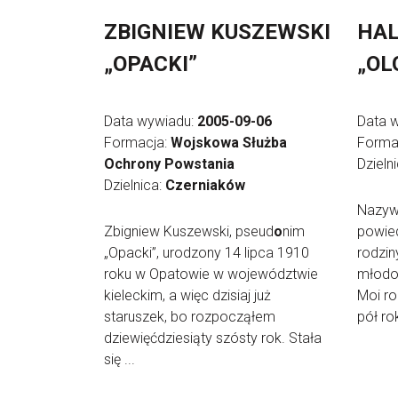
ZBIGNIEW KUSZEWSKI
HAL
„OPACKI”
„OL
Data wywiadu:
2005-09-06
Data 
Formacja:
Wojskowa Służba
Forma
Ochrony Powstania
Dzieln
Dzielnica:
Czerniaków
Nazywa
Zbigniew Kuszewski, pseud
o
nim
powied
„Opacki”, urodzony 14 lipca 1910
rodzin
roku w Opatowie w województwie
młodoś
kieleckim, a więc dzisiaj już
Moi ro
staruszek, bo rozpocząłem
pół rok
dziewięćdziesiąty szósty rok. Stała
się ...