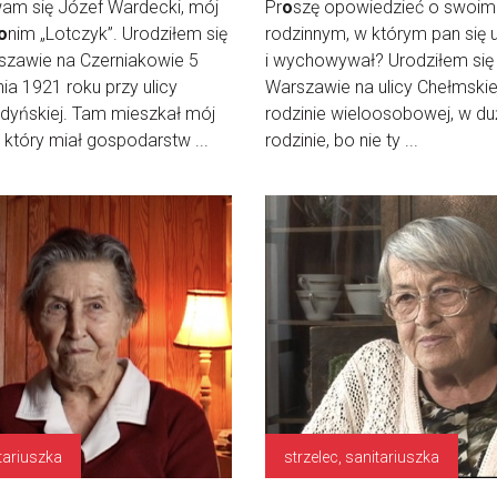
am się Józef Wardecki, mój
Pr
o
szę opowiedzieć o swoi
o
nim „Lotczyk”. Urodziłem się
rodzinnym, w którym pan się u
szawie na Czerniakowie 5
i wychowywał? Urodziłem się
ia 1921 roku przy ulicy
Warszawie na ulicy Chełmskie
dyńskiej. Tam mieszkał mój
rodzinie wieloosobowej, w du
, który miał gospodarstw ...
rodzinie, bo nie ty ...
tariuszka
strzelec, sanitariuszka