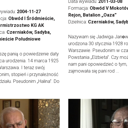
Data wywiadu:
2011-03-08
Formacja:
Obwód V Mokotów
wywiadu:
2004-11-27
Rejon, Batalion „Oaza”
cja:
Obwód I Śródmieście,
Dzielnica:
Czerniaków, Sady
rmistrzostwo KG AK
ica:
Czerniaków, Sadyba,
Nazywam się Jadwiga Jan
o
w
ieście Południowe
urodzona 30 stycznia 1928 r
Warszawie. Pseudonim w cza
szę panią o powiedzenie daty
Powstania „Elżbieta”. Czy mo
sca urodzenia. 14 marca 1925
nam pani opowiedzieć o tym
Warszawa. I teraz swój
zajmowała się pani rod ...
nim, stopień i przynależność
ziału. Pseudonim „Halina”. Do