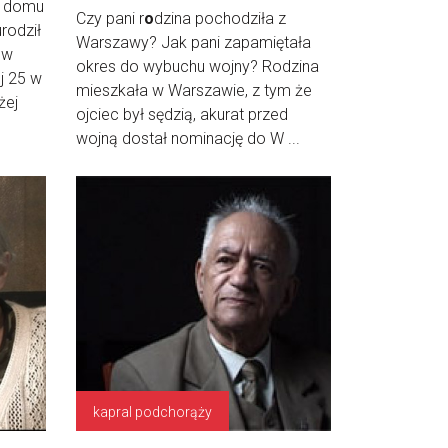
m domu
Czy pani r
o
dzina pochodziła z
rodził
Warszawy? Jak pani zapamiętała
 w
okres do wybuchu wojny? Rodzina
j 25 w
mieszkała w Warszawie, z tym że
żej
ojciec był sędzią, akurat przed
wojną dostał nominację do W ...
kapral podchorąży