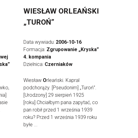
WIESŁAW ORLEAŃSKI
”
„TUROŃ”
Data wywiadu:
2006-10-16
Formacja:
Zgrupowanie „Kryska”
owej
4. kompania
ska”
Dzielnica:
Czerniaków
Wiesław
O
rleański. Kapral
wko,
podchorąży. [Pseudonim] „Turoń”.
ia]
[Urodzony] 29 sierpień 1925
asie
[roku].Chciałbym pana zapytać, co
a
pan robił przed 1 września 1939
roku? Przed 1 września 1939 roku
byłe ...