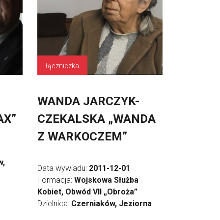
łączniczka
WANDA JARCZYK-
AX”
CZEKALSKA „WANDA
Z WARKOCZEM”
w,
Data wywiadu:
2011-12-01
Formacja:
Wojskowa Służba
Kobiet, Obwód VII „Obroża”
Dzielnica:
Czerniaków, Jeziorna