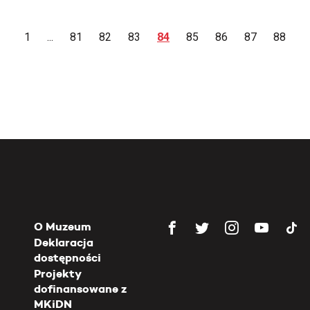
1
...
81
82
83
84
85
86
87
88
O Muzeum
Deklaracja
dostępności
Projekty
dofinansowane z
MKiDN