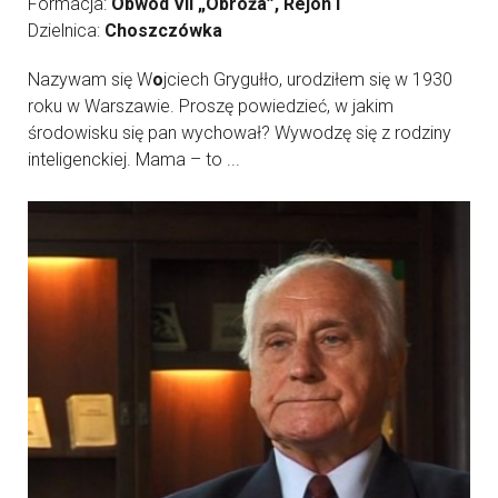
Formacja:
Obwód VII „Obroża”, Rejon I
Dzielnica:
Choszczówka
Nazywam się W
o
jciech Grygułło, urodziłem się w 1930
roku w Warszawie. Proszę powiedzieć, w jakim
środowisku się pan wychował? Wywodzę się z rodziny
inteligenckiej. Mama – to ...