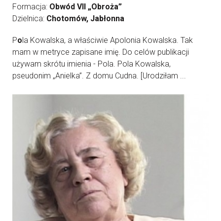
Formacja:
Obwód VII „Obroża”
Dzielnica:
Chotomów, Jabłonna
P
o
la Kowalska, a właściwie Apolonia Kowalska. Tak
mam w metryce zapisane imię. Do celów publikacji
używam skrótu imienia - Pola. Pola Kowalska,
pseudonim „Anielka”. Z domu Cudna. [Urodziłam ...