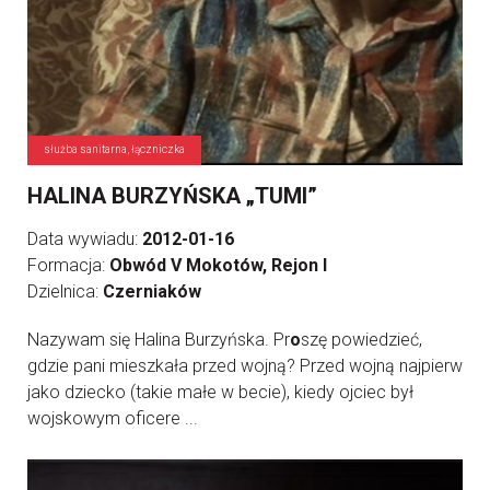
służba sanitarna, łączniczka
HALINA BURZYŃSKA „TUMI”
Data wywiadu:
2012-01-16
Formacja:
Obwód V Mokotów, Rejon I
Dzielnica:
Czerniaków
Nazywam się Halina Burzyńska. Pr
o
szę powiedzieć,
gdzie pani mieszkała przed wojną? Przed wojną najpierw
jako dziecko (takie małe w becie), kiedy ojciec był
wojskowym oficere ...