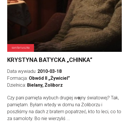
sanitariuszka
KRYSTYNA BATYCKA „CHINKA”
Data wywiadu:
2010-03-18
Formacja:
Obwód II „Żywiciel”
Dzielnica:
Bielany, Żoliborz
Czy pani pamięta wybuch drugiej w
o
jny światowej? Tak,
pamiętam. Byłam wtedy w domu na Żoliborzu i
poszliśmy na dach z bratem popatrzeć, kto to leci, co to
za samoloty. Bo nie wierzyliś ...