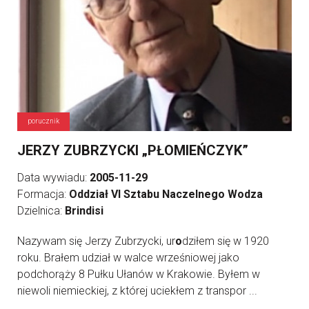
porucznik
JERZY ZUBRZYCKI „PŁOMIEŃCZYK”
Data wywiadu:
2005-11-29
Formacja:
Oddział VI Sztabu Naczelnego Wodza
Dzielnica:
Brindisi
Nazywam się Jerzy Zubrzycki, ur
o
dziłem się w 1920
roku. Brałem udział w walce wrześniowej jako
podchorąży 8 Pułku Ułanów w Krakowie. Byłem w
niewoli niemieckiej, z której uciekłem z transpor ...