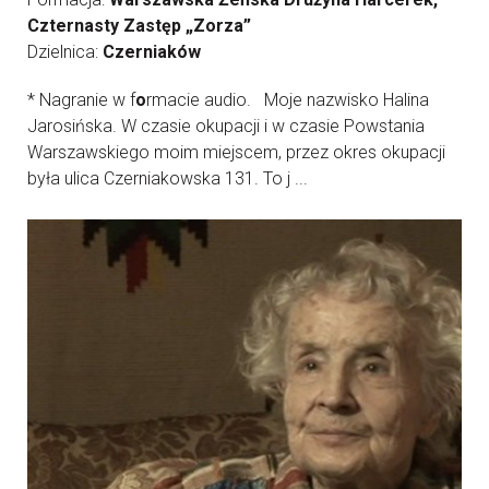
Czternasty Zastęp „Zorza”
Dzielnica:
Czerniaków
* Nagranie w f
o
rmacie audio. Moje nazwisko Halina
Jarosińska. W czasie okupacji i w czasie Powstania
Warszawskiego moim miejscem, przez okres okupacji
była ulica Czerniakowska 131. To j ...