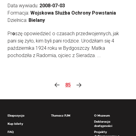
Data wywiadu:
2008-07-03
Formacja:
Wojskowa Służba Ochrony Powstania
Dzielnica:
Bielany
Pr
o
szę opowiedzieć o czasach przedwojennych, jak
pani się żyło, kim byli pani rodzice. Urodziłam się 4
października 1924 roku w Bydgoszczy. Matka
pochodziła z Radomia, ojciec z Sieradza. ...
85
Ekspozycja
Tłumacz PJM
O Muzeum
Deklaracja
Kup bilety
dostępności
FAQ
Projekty