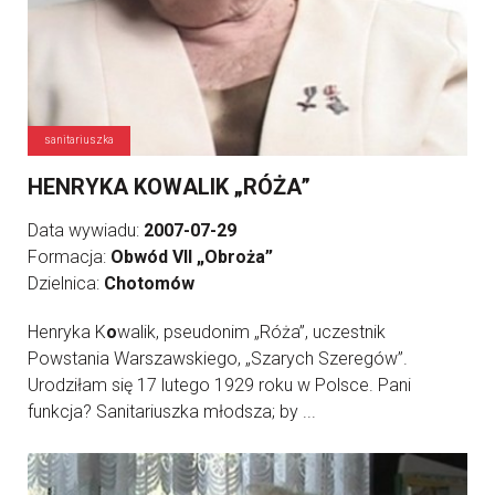
sanitariuszka
HENRYKA KOWALIK „RÓŻA”
Data wywiadu:
2007-07-29
Formacja:
Obwód VII „Obroża”
Dzielnica:
Chotomów
Henryka K
o
walik, pseudonim „Róża”, uczestnik
Powstania Warszawskiego, „Szarych Szeregów”.
Urodziłam się 17 lutego 1929 roku w Polsce. Pani
funkcja? Sanitariuszka młodsza; by ...