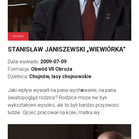
strzelec
STANISŁAW JANISZEWSKI „WIEWIÓRKA”
Data wywiadu:
2009-07-09
Formacja:
Obwód VII Obroża
Dzielnica:
Chojnów, lasy chojnowskie
Jaki wpływ wywarli na pana wych
o
wanie, na pana
światopogląd rodzice? Rodzice może nie byli
wykształceni wysoko, ale to byli bardzo przyzwoici
ludzie. Ojciec pracował na kolei, matka wy ...