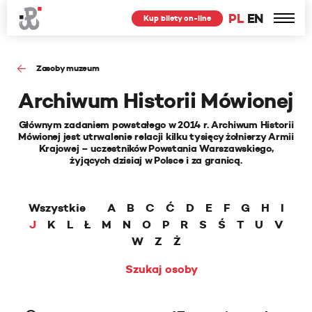
PL
EN
Kup bilety on-line
Zasoby muzeum
Archiwum Historii Mówionej
Głównym zadaniem powstałego w 2014 r. Archiwum Historii
Mówionej jest utrwalenie relacji kilku tysięcy żołnierzy Armii
Krajowej – uczestników Powstania Warszawskiego,
żyjących dzisiaj w Polsce i za granicą.
Wszystkie
A
B
C
Ć
D
E
F
G
H
I
J
K
L
Ł
M
N
O
P
R
S
Ś
T
U
V
W
Z
Ż
Szukaj osoby