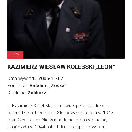
1925
KAZIMIERZ WIESŁAW KOLEBSKI „LEON”
Data wywiadu:
2006-11-07
Formacja:
Batalion „Zośka”
Dzielnica:
Żoliborz
... Kazimierz Kolebski, mam wiek już dość duży,
osiemdziesiąt jeden lat. Skończyłem studia w
1
943
roku.Czyli tajne? Nie żadne tajne, bo to wojna się
skończyła w 1944 roku tutaj u nas po Powstan ...