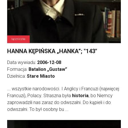
łączniczka
HANNA KĘPIŃSKA „HANKA”; "143"
Data wywiadu:
2006-12-08
Formacja:
Batalion „Gustaw”
Dzielnica:
Stare Miasto
... wszystkie narodowości. I Anglicy i Francuzi (najwięcej
Francuzi), Polacy. Straszna była
historia
, bo Niemcy
zaprowadzili nas zaraz do odwszalni. Do kąpieli i do
odwszalni. To był osobny bu ...