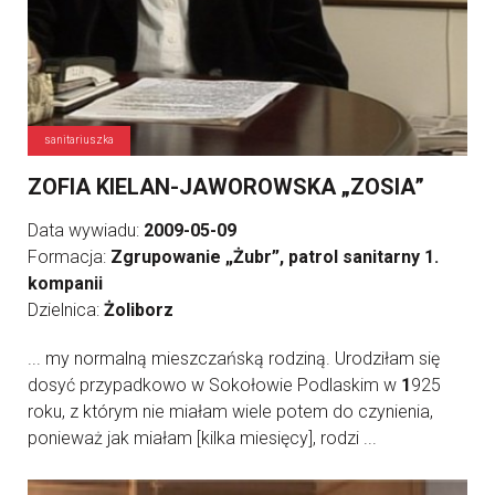
sanitariuszka
ZOFIA KIELAN-JAWOROWSKA „ZOSIA”
Data wywiadu:
2009-05-09
Formacja:
Zgrupowanie „Żubr”, patrol sanitarny 1.
kompanii
Dzielnica:
Żoliborz
... my normalną mieszczańską rodziną. Urodziłam się
dosyć przypadkowo w Sokołowie Podlaskim w
1
925
roku, z którym nie miałam wiele potem do czynienia,
ponieważ jak miałam [kilka miesięcy], rodzi ...