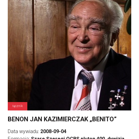
łącznik
BENON JAN KAZIMIERCZAK „BENITO”
Data wywiadu:
2008-09-04
Formacja:
Szare Szeregi OCBS pluton 400, dywizja