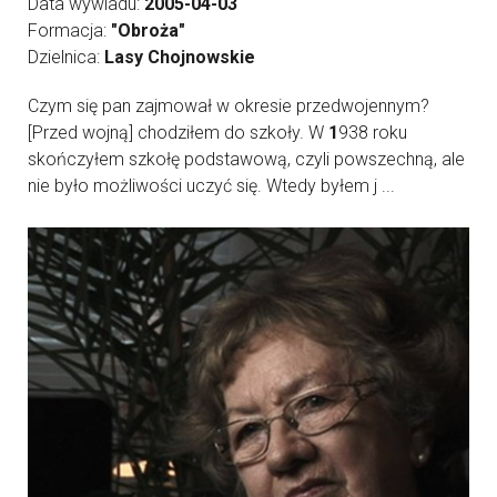
Data wywiadu:
2005-04-03
Formacja:
"Obroża"
Dzielnica:
Lasy Chojnowskie
Czym się pan zajmował w okresie przedwojennym?
[Przed wojną] chodziłem do szkoły. W
1
938 roku
skończyłem szkołę podstawową, czyli powszechną, ale
nie było możliwości uczyć się. Wtedy byłem j ...