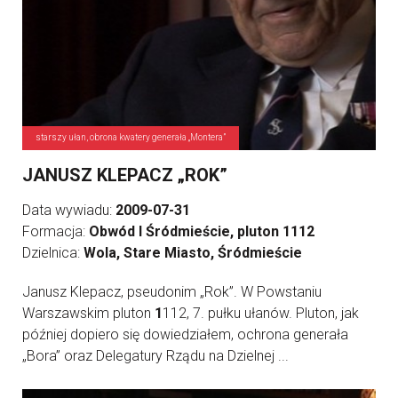
starszy ułan, obrona kwatery generała „Montera”
JANUSZ KLEPACZ „ROK”
Data wywiadu:
2009-07-31
Formacja:
Obwód I Śródmieście, pluton 1112
Dzielnica:
Wola, Stare Miasto, Śródmieście
Janusz Klepacz, pseudonim „Rok”. W Powstaniu
Warszawskim pluton
1
112, 7. pułku ułanów. Pluton, jak
później dopiero się dowiedziałem, ochrona generała
„Bora” oraz Delegatury Rządu na Dzielnej ...