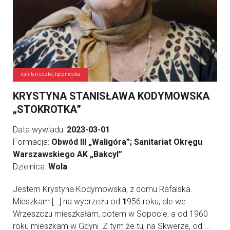
sanitariuszka, łączniczka
KRYSTYNA STANISŁAWA KODYMOWSKA
„STOKROTKA”
Data wywiadu:
2023-03-01
Formacja:
Obwód III „Waligóra”; Sanitariat Okręgu
Warszawskiego AK „Bakcyl”
Dzielnica:
Wola
Jestem Krystyna Kodymowska, z domu Rafalska.
Mieszkam […] na wybrzeżu od
1
956 roku, ale we
Wrzeszczu mieszkałam, potem w Sopocie, a od 1960
roku mieszkam w Gdyni. Z tym że tu, na Skwerze, od ...