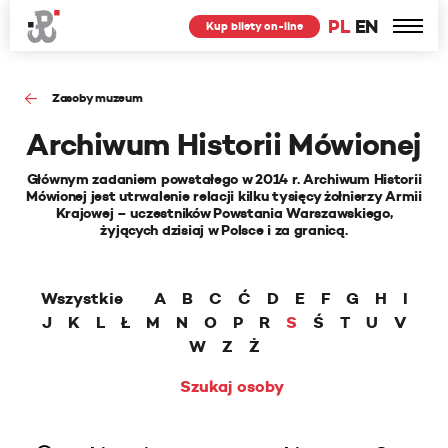
PL
EN
Kup bilety on-line
Zasoby muzeum
Archiwum Historii Mówionej
Głównym zadaniem powstałego w 2014 r. Archiwum Historii
Mówionej jest utrwalenie relacji kilku tysięcy żołnierzy Armii
Krajowej – uczestników Powstania Warszawskiego,
żyjących dzisiaj w Polsce i za granicą.
Wszystkie
A
B
C
Ć
D
E
F
G
H
I
J
K
L
Ł
M
N
O
P
R
S
Ś
T
U
V
W
Z
Ż
Szukaj osoby