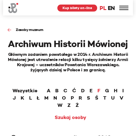
PL
EN
Kup bilety on-line
Zasoby muzeum
Archiwum Historii Mówionej
Głównym zadaniem powstałego w 2014 r. Archiwum Historii
Mówionej jest utrwalenie relacji kilku tysięcy żołnierzy Armii
Krajowej – uczestników Powstania Warszawskiego,
żyjących dzisiaj w Polsce i za granicą.
Wszystkie
A
B
C
Ć
D
E
F
G
H
I
J
K
L
Ł
M
N
O
P
R
S
Ś
T
U
V
W
Z
Ż
Szukaj osoby