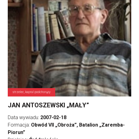
strzelec, kapral podchorąży
JAN ANTOSZEWSKI „MAŁY”
Data wywiadu:
2007-02-18
Formacja:
Obwód VII „Obroża”, Batalion „Zaremba-
Piorun”