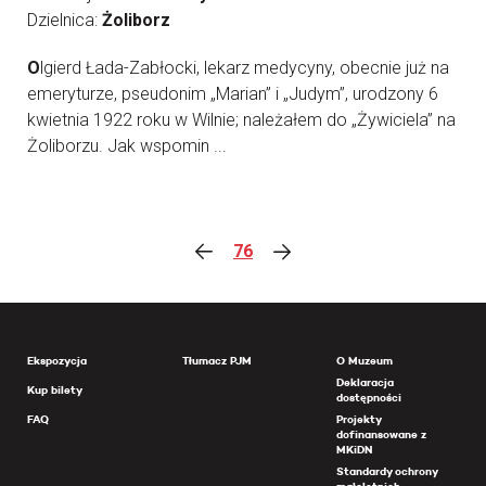
Dzielnica:
Żoliborz
O
lgierd Łada-Zabłocki, lekarz medycyny, obecnie już na
emeryturze, pseudonim „Marian” i „Judym”, urodzony 6
kwietnia 1922 roku w Wilnie; należałem do „Żywiciela” na
Żoliborzu. Jak wspomin ...
76
Ekspozycja
Tłumacz PJM
O Muzeum
Deklaracja
Kup bilety
dostępności
FAQ
Projekty
dofinansowane z
MKiDN
Standardy ochrony