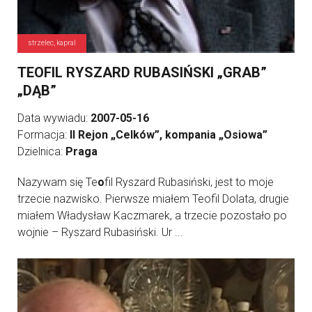
strzelec, kapral
TEOFIL RYSZARD RUBASIŃSKI „GRAB”
„DĄB”
Data wywiadu:
2007-05-16
Formacja:
II Rejon „Celków”, kompania „Osiowa”
Dzielnica:
Praga
Nazywam się Te
o
fil Ryszard Rubasiński, jest to moje
trzecie nazwisko. Pierwsze miałem Teofil Dolata, drugie
miałem Władysław Kaczmarek, a trzecie pozostało po
wojnie – Ryszard Rubasiński. Ur ...