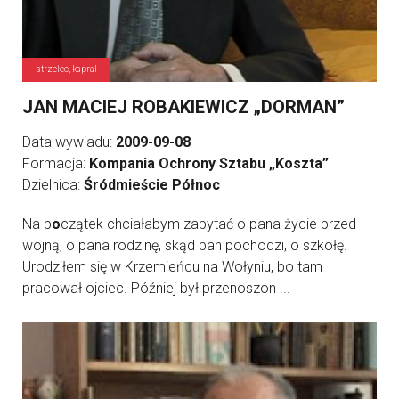
strzelec, kapral
JAN MACIEJ ROBAKIEWICZ „DORMAN”
Data wywiadu:
2009-09-08
Formacja:
Kompania Ochrony Sztabu „Koszta”
Dzielnica:
Śródmieście Północ
Na p
o
czątek chciałabym zapytać o pana życie przed
wojną, o pana rodzinę, skąd pan pochodzi, o szkołę.
Urodziłem się w Krzemieńcu na Wołyniu, bo tam
pracował ojciec. Później był przenoszon ...