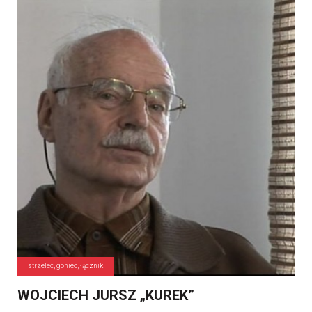
strzelec, goniec, łącznik
WOJCIECH JURSZ „KUREK”