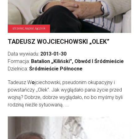
strzelec, kapral, łącznik
TADEUSZ WOJCIECHOWSKI „OLEK”
Data wywiadu:
2013-01-30
Formacja:
Batalion „Kiliński”, Obwód I Śródmieście
Dzielnica:
Śródmieście Północne
Tadeusz W
o
jciechowski, pseudonim okupacyjny i
powstańczy ,,Olek”. Jak wyglądało pana życie przed
wojną? Dobrze, dobrze wyglądało, no bo myśmy byli
rodziną nieźle sytuowaną. ...