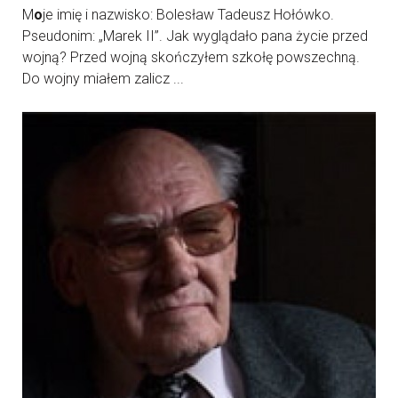
M
o
je imię i nazwisko: Bolesław Tadeusz Hołówko.
Pseudonim: „Marek II”. Jak wyglądało pana życie przed
wojną? Przed wojną skończyłem szkołę powszechną.
Do wojny miałem zalicz ...