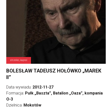
strzelec, kapral
BOLESŁAW TADEUSZ HOŁÓWKO „MAREK
II”
Data wywiadu:
2012-11-27
Formacja:
Pułk „Baszta”, Batalion „Oaza”, kompania
O-3
Dzielnica:
Mokotów