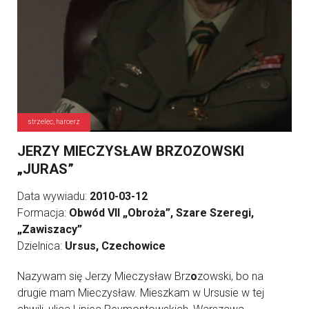
strzelec, harcerz
JERZY MIECZYSŁAW BRZOZOWSKI
„JURAS”
Data wywiadu:
2010-03-12
Formacja:
Obwód VII „Obroża”, Szare Szeregi,
„Zawiszacy”
Dzielnica:
Ursus, Czechowice
Nazywam się Jerzy Mieczysław Brz
o
zowski, bo na
drugie mam Mieczysław. Mieszkam w Ursusie w tej