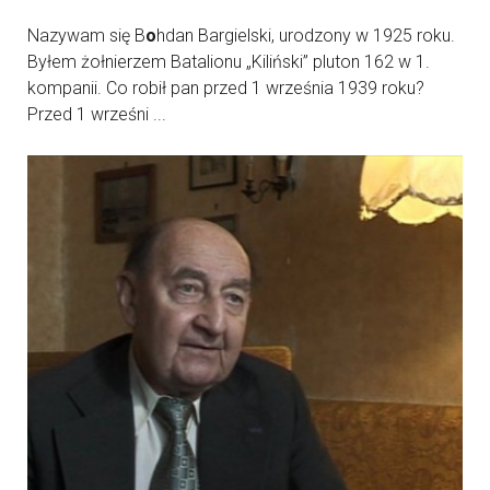
Nazywam się B
o
hdan Bargielski, urodzony w 1925 roku.
Byłem żołnierzem Batalionu „Kiliński” pluton 162 w 1.
kompanii. Co robił pan przed 1 września 1939 roku?
Przed 1 wrześni ...