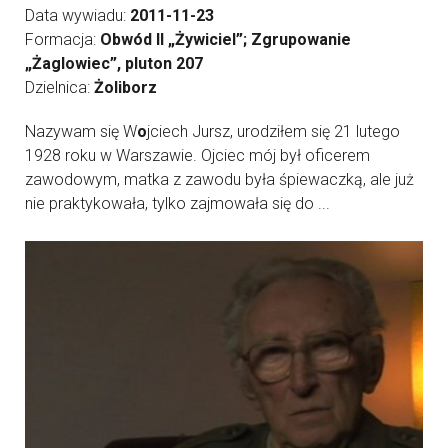
Data wywiadu:
2011-11-23
Formacja:
Obwód II „Żywiciel”; Zgrupowanie
„Żaglowiec”, pluton 207
Dzielnica:
Żoliborz
Nazywam się W
o
jciech Jursz, urodziłem się 21 lutego
1928 roku w Warszawie. Ojciec mój był oficerem
zawodowym, matka z zawodu była śpiewaczką, ale już
nie praktykowała, tylko zajmowała się do ...