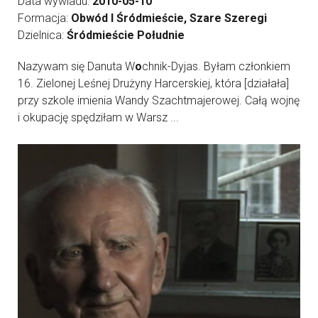
Data wywiadu:
2010-05-10
Formacja:
Obwód I Śródmieście, Szare Szeregi
Dzielnica:
Śródmieście Południe
Nazywam się Danuta W
o
chnik-Dyjas. Byłam członkiem
16. Zielonej Leśnej Drużyny Harcerskiej, która [działała]
przy szkole imienia Wandy Szachtmajerowej. Całą wojnę
i okupację spędziłam w Warsz ...