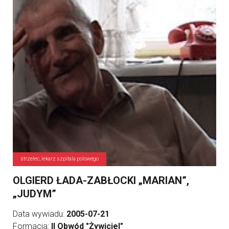
strzelec, lekarz szpitala polowego
OLGIERD ŁADA-ZABŁOCKI „MARIAN”,
„JUDYM”
Data wywiadu:
2005-07-21
Formacja:
II Obwód "Żywiciel"