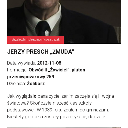
strzelec, funkcje pomocnicze, strażak
JERZY PRESCH „ŻMUDA”
Data wywiadu:
2012-11-08
Formacja:
Obwód II „Żywiciel”, pluton
przeciwpożarowy 259
Dzielnica:
Żoliborz
Jak wyglądał
o
pana życie, zanim zaczęła się II wojna
światowa? Skończyłem sześć klas szkoły
podstawowej. W 1939 roku zdałem do gimnazjum.
Niestety gimnazja zostały pozamykane, dalsza e ...