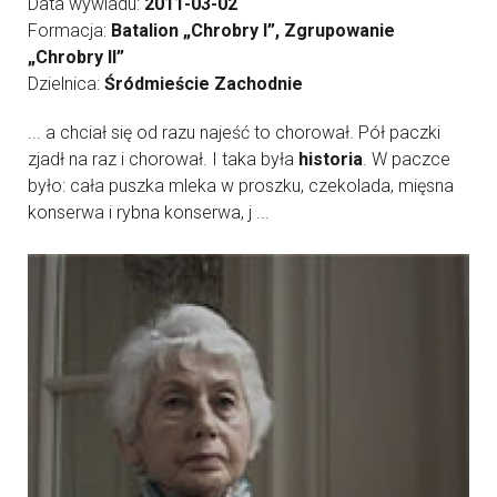
Data wywiadu:
2011-03-02
Formacja:
Batalion „Chrobry I”, Zgrupowanie
„Chrobry II”
Dzielnica:
Śródmieście Zachodnie
... a chciał się od razu najeść to chorował. Pół paczki
zjadł na raz i chorował. I taka była
historia
. W paczce
było: cała puszka mleka w proszku, czekolada, mięsna
konserwa i rybna konserwa, j ...