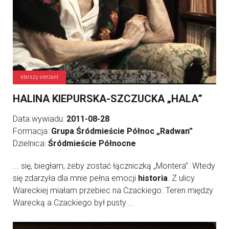
starszy sierżant
HALINA KIEPURSKA-SZCZUCKA „HALA”
Data wywiadu:
2011-08-28
Formacja:
Grupa Śródmieście Północ „Radwan”
Dzielnica:
Śródmieście Północne
... się, biegłam, żeby zostać łączniczką „Montera”. Wtedy
się zdarzyła dla mnie pełna emocji
historia
. Z ulicy
Wareckiej miałam przebiec na Czackiego. Teren między
Warecką a Czackiego był pusty ...