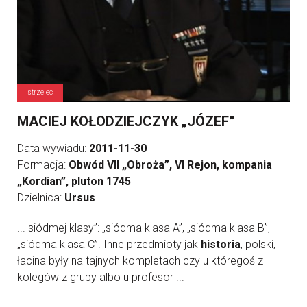
strzelec
MACIEJ KOŁODZIEJCZYK „JÓZEF”
Data wywiadu:
2011-11-30
Formacja:
Obwód VII „Obroża”, VI Rejon, kompania
„Kordian”, pluton 1745
Dzielnica:
Ursus
... siódmej klasy”: „siódma klasa A”, „siódma klasa B”,
„siódma klasa C”. Inne przedmioty jak
historia
, polski,
łacina były na tajnych kompletach czy u któregoś z
kolegów z grupy albo u profesor ...