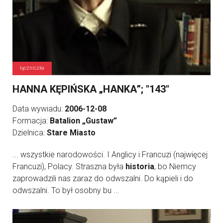
łączniczka
HANNA KĘPIŃSKA „HANKA”; "143"
Data wywiadu:
2006-12-08
Formacja:
Batalion „Gustaw”
Dzielnica:
Stare Miasto
... wszystkie narodowości. I Anglicy i Francuzi (najwięcej
Francuzi), Polacy. Straszna była
historia
, bo Niemcy
zaprowadzili nas zaraz do odwszalni. Do kąpieli i do
odwszalni. To był osobny bu ...