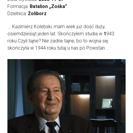
Formacja:
Batalion „Zośka”
Dzielnica:
Żoliborz
... Kazimierz Kolebski, mam wiek już dość duży,
osiemdziesiąt jeden lat. Skończyłem studia w
1
943
roku.Czyli tajne? Nie żadne tajne, bo to wojna się
skończyła w 1944 roku tutaj u nas po Powstan ...