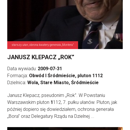
starszy ułan, obrona kwatery generała „Montera”
JANUSZ KLEPACZ „ROK”
Data wywiadu:
2009-07-31
Formacja:
Obwód I Śródmieście, pluton 1112
Dzielnica:
Wola, Stare Miasto, Śródmieście
Janusz Klepacz, pseudonim „Rok”. W Powstaniu
Warszawskim pluton
1
112, 7. pułku ułanów. Pluton, jak
później dopiero się dowiedziałem, ochrona generała
„Bora” oraz Delegatury Rządu na Dzielnej ...