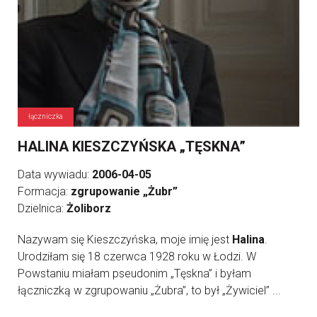
łączniczka
HALINA KIESZCZYŃSKA „TĘSKNA”
Data wywiadu:
2006-04-05
Formacja:
zgrupowanie „Żubr”
Dzielnica:
Żoliborz
Nazywam się Kieszczyńska, moje imię jest
Halina
.
Urodziłam się 18 czerwca 1928 roku w Łodzi. W
Powstaniu miałam pseudonim „Tęskna” i byłam
łączniczką w zgrupowaniu „Żubra”, to był „Żywiciel” ...