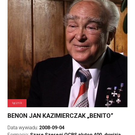
łącznik
BENON JAN KAZIMIERCZAK „BENITO”
Data wywiadu:
2008-09-04
Formacja:
Szare Szeregi OCBS pluton 400, dywizja