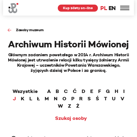
PL
EN
Kup bilety on-line
Zasoby muzeum
Archiwum Historii Mówionej
Głównym zadaniem powstałego w 2014 r. Archiwum Historii
Mówionej jest utrwalenie relacji kilku tysięcy żołnierzy Armii
Krajowej – uczestników Powstania Warszawskiego,
żyjących dzisiaj w Polsce i za granicą.
Wszystkie
A
B
C
Ć
D
E
F
G
H
I
J
K
L
Ł
M
N
O
P
R
S
Ś
T
U
V
W
Z
Ż
Szukaj osoby