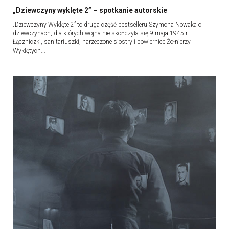
„Dziewczyny wyklęte 2” – spotkanie autorskie
„Dziewczyny Wyklęte 2” to druga część bestselleru Szymona Nowaka o
dziewczynach, dla których wojna nie skończyła się 9 maja 1945 r.
Łączniczki, sanitariuszki, narzeczone siostry i powiernice Żołnierzy
Wyklętych...