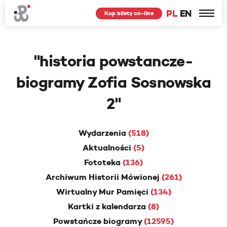
PL
EN
Kup bilety on-line
"
historia powstancze-
biogramy Zofia Sosnowska
2
"
Wydarzenia
(518)
Aktualności
(5)
Fototeka
(136)
Archiwum Historii Mówionej
(261)
Wirtualny Mur Pamięci
(134)
Kartki z kalendarza
(8)
Powstańcze biogramy
(12595)