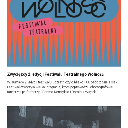
Zwycięzcy 2. edycji Festiwalu Teatralnego Wolność
W sumie w 2. edycji festiwalu uczestniczyło blisko 100 osób z całej Polski.
Festiwal otworzyła wielka integracja, którą poprowadzili choreografowie,
tancerze i performerzy - Daniela Komędera i Dominik Więcek.