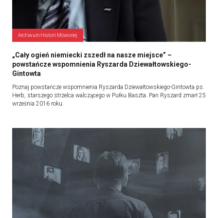
Archiwum Historii Mówionej
„Cały ogień niemiecki zszedł na nasze miejsce” –
powstańcze wspomnienia Ryszarda Dziewałtowskiego-
Gintowta
Poznaj powstańcze wspomnienia Ryszarda Dziewałtowskiego-Gintowta ps.
Herb, starszego strzelca walczącego w Pułku Baszta. Pan Ryszard zmarł 25
września 2016 roku.