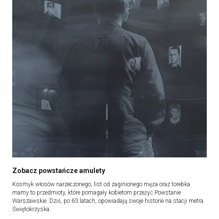
Zobacz powstańcze amulety
Kosmyk włosów narzeczonego, list od zaginionego męża oraz torebka
mamy to przedmioty, które pomagały kobietom przeżyć Powstanie
Warszawskie. Dziś, po 63 latach, opowiadają swoje historie na stacji metra
Świętokrzyska.