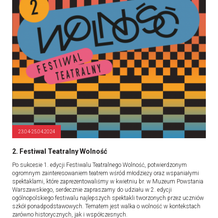
23.04-25.04.2024
2. Festiwal Teatralny Wolność
Po sukcesie 1. edycji Festiwalu Teatralnego Wolność, potwierdzonym
ogromnym zainteresowaniem teatrem wśród młodzieży oraz wspaniałymi
spektaklami, które zaprezentowaliśmy w kwietniu br. w Muzeum Powstania
Warszawskiego, serdecznie zapraszamy do udziału w 2. edycji
ogólnopolskiego festiwalu najlepszych spektakli tworzonych przez uczniów
szkół ponadpodstawowych. Tematem jest walka o wolność w kontekstach
zarówno historycznych, jak i współczesnych.