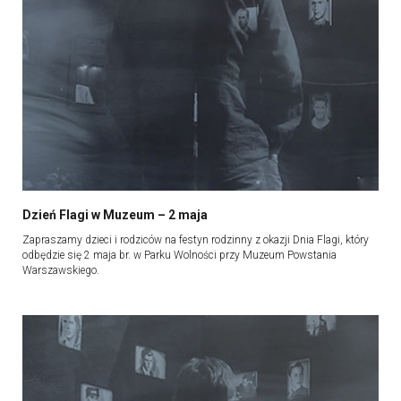
Dzień Flagi w Muzeum – 2 maja
Zapraszamy dzieci i rodziców na festyn rodzinny z okazji Dnia Flagi, który
odbędzie się 2 maja br. w Parku Wolności przy Muzeum Powstania
Warszawskiego.