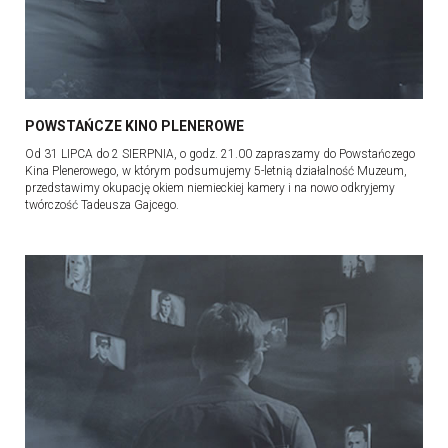
POWSTAŃCZE KINO PLENEROWE
Od 31 LIPCA do 2 SIERPNIA, o godz. 21.00 zapraszamy do Powstańczego
Kina Plenerowego, w którym podsumujemy 5-letnią działalność Muzeum,
przedstawimy okupację okiem niemieckiej kamery i na nowo odkryjemy
twórczość Tadeusza Gajcego.