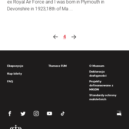
ex Royal Air Force and I was born in Plymouth in
Devonshire in 1923,18th of Ma ...
4
Ekspozycja
Tłumacz PJM
O Muzeum
Deklaracja
Kup bilety
dostępności
FAQ
Projekty
dofinansowane z
MKiDN
Standardy ochrony
małoletnich