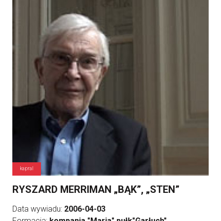
kapral
RYSZARD MERRIMAN „BĄK”, „STEN”
Data wywiadu:
2006-04-03
Formacja:
kompania "Maria" pułk"Garłuch"