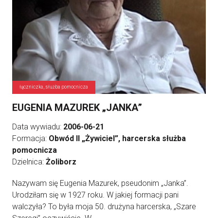
łączniczka, służba pomocnicza
EUGENIA MAZUREK „JANKA”
Data wywiadu:
2006-06-21
Formacja:
Obwód II „Żywiciel”, harcerska służba
pomocnicza
Dzielnica:
Żoliborz
Nazywam się Eugenia Mazurek, pseudonim „Janka”.
Urodziłam się w 1927 roku. W jakiej formacji pani
walczyła? To była moja 50. drużyna harcerska, „Szare