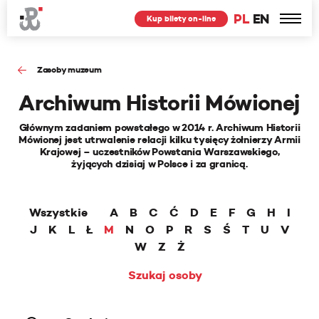
PL
EN
Kup bilety on-line
Zasoby muzeum
Archiwum Historii Mówionej
Głównym zadaniem powstałego w 2014 r. Archiwum Historii
Mówionej jest utrwalenie relacji kilku tysięcy żołnierzy Armii
Krajowej – uczestników Powstania Warszawskiego,
żyjących dzisiaj w Polsce i za granicą.
Wszystkie
A
B
C
Ć
D
E
F
G
H
I
J
K
L
Ł
M
N
O
P
R
S
Ś
T
U
V
W
Z
Ż
Szukaj osoby