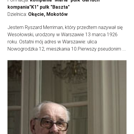
kompania"K1" pułk "Baszta"
Dzielnica:
Okęcie, Mokotów
Jestem Ryszard Merriman, który przedtem nazywał się
Wesołowski, urodzony w Warszawie 13 marca 1926
roku. Ostatni mój adres w Warszawie: ulica
Nowogrodzka 12, mieszkania 10.Pierwszy pseudonim ...