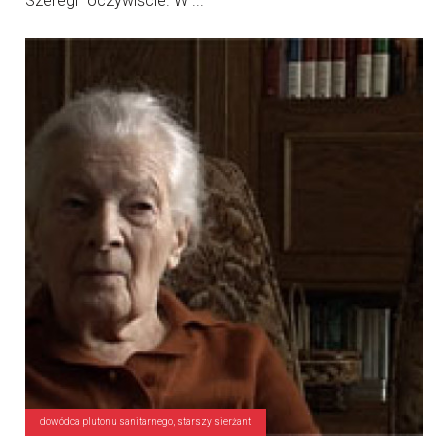
Szeregi” oczywiście. W ...
dowódca plutonu sanitarnego, starszy sierżant