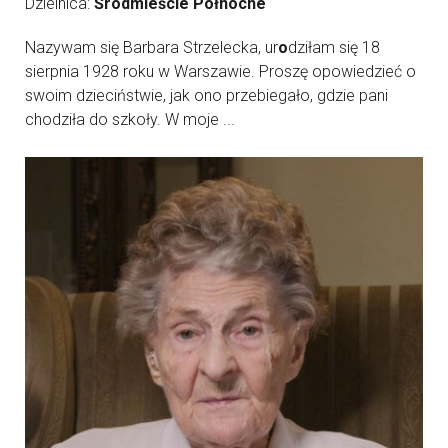
Dzielnica:
Śródmieście Północne
Nazywam się Barbara Strzelecka, ur
o
dziłam się 18
sierpnia 1928 roku w Warszawie. Proszę opowiedzieć o
swoim dzieciństwie, jak ono przebiegało, gdzie pani
chodziła do szkoły. W moje ...