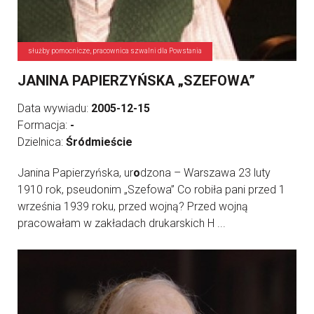
służby pomocnicze, pracownica szwalni dla Powstania
JANINA PAPIERZYŃSKA „SZEFOWA”
Data wywiadu:
2005-12-15
Formacja:
-
Dzielnica:
Śródmieście
Janina Papierzyńska, ur
o
dzona – Warszawa 23 luty
1910 rok, pseudonim „Szefowa” Co robiła pani przed 1
września 1939 roku, przed wojną? Przed wojną
pracowałam w zakładach drukarskich H ...