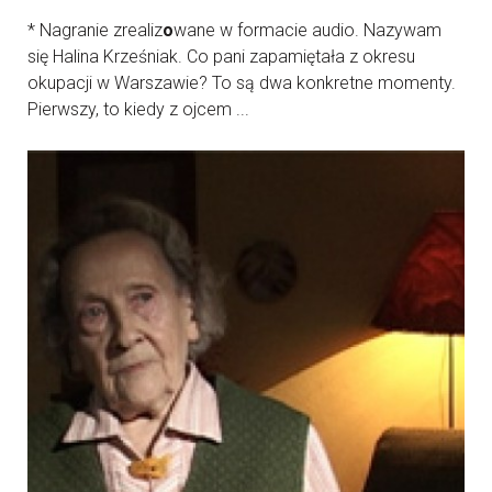
* Nagranie zrealiz
o
wane w formacie audio. Nazywam
się Halina Krześniak. Co pani zapamiętała z okresu
okupacji w Warszawie? To są dwa konkretne momenty.
Pierwszy, to kiedy z ojcem ...