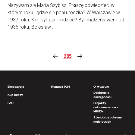
Nazywam się Maria Szybisz. Pr
o
szę powiedzieć, w
którym roku i gdzie się pani urodziła? W Warszawie w
1937 roku. Kim byli pani rodzice? Byli małżeństwem od
1936 roku. Bolesław ...
285
Ekspozycja
Tłumacz PJM
O Muzeum
Deklaracja
Kup bilety
dostępności
FAQ
Projekty
dofinansowane z
MKiDN
Standardy ochrony
małoletnich