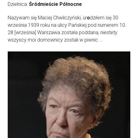
Dzielnica:
Śródmieście Północne
Nazywam się Maciej Chwilczyński, ur
o
dziłem się 30
września 1939 roku na ulicy Pańskiej pod numerem 10.
28 [września] Warszawa została poddana, niestety
wszyscy moi domownicy zostali w piwnic ...