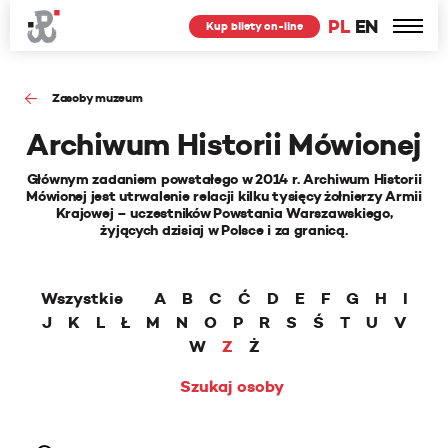
PL
EN
Kup bilety on-line
Zasoby muzeum
Archiwum Historii Mówionej
Głównym zadaniem powstałego w 2014 r. Archiwum Historii
Mówionej jest utrwalenie relacji kilku tysięcy żołnierzy Armii
Krajowej – uczestników Powstania Warszawskiego,
żyjących dzisiaj w Polsce i za granicą.
Wszystkie
A
B
C
Ć
D
E
F
G
H
I
J
K
L
Ł
M
N
O
P
R
S
Ś
T
U
V
W
Z
Ż
Szukaj osoby