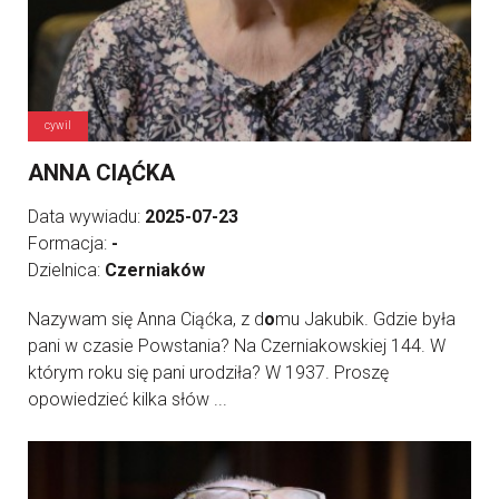
cywil
ANNA CIĄĆKA
Data wywiadu:
2025-07-23
Formacja:
-
Dzielnica:
Czerniaków
Nazywam się Anna Ciąćka, z d
o
mu Jakubik. Gdzie była
pani w czasie Powstania? Na Czerniakowskiej 144. W
którym roku się pani urodziła? W 1937. Proszę
opowiedzieć kilka słów ...