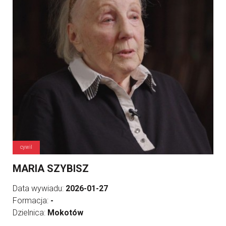
cywil
MARIA SZYBISZ
Data wywiadu:
2026-01-27
Formacja:
-
Dzielnica:
Mokotów