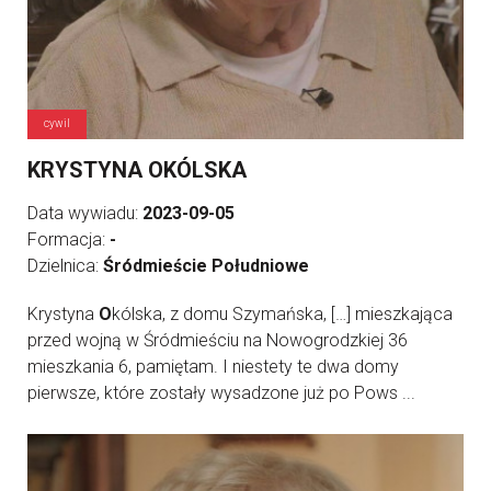
cywil
KRYSTYNA OKÓLSKA
Data wywiadu:
2023-09-05
Formacja:
-
Dzielnica:
Śródmieście Południowe
Krystyna
O
kólska, z domu Szymańska, […] mieszkająca
przed wojną w Śródmieściu na Nowogrodzkiej 36
mieszkania 6, pamiętam. I niestety te dwa domy
pierwsze, które zostały wysadzone już po Pows ...