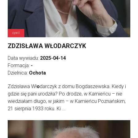
cywil
ZDZISŁAWA WŁODARCZYK
Data wywiadu:
2025-04-14
Formacja:
-
Dzielnica:
Ochota
Zdzisława Wł
o
darczyk z domu Bogdaszewska. Kiedy i
gdzie się pani urodziła? Po drodze, w Kamieńcu – nie
wiedziałam długo, w jakim – w Kamieńcu Poznańskim,
21 sierpnia 1933 roku. Ki ...