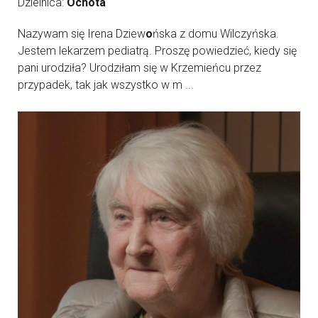
Dzielnica:
Ochota
Nazywam się Irena Dziew
o
ńska z domu Wilczyńska.
Jestem lekarzem pediatrą. Proszę powiedzieć, kiedy się
pani urodziła? Urodziłam się w Krzemieńcu przez
przypadek, tak jak wszystko w m ...