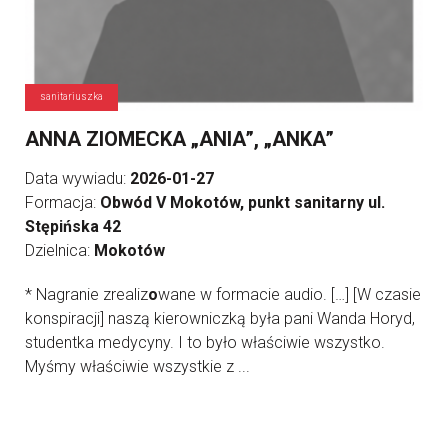
sanitariuszka
ANNA ZIOMECKA „ANIA”, „ANKA”
Data wywiadu:
2026-01-27
Formacja:
Obwód V Mokotów, punkt sanitarny ul.
Stępińska 42
Dzielnica:
Mokotów
* Nagranie zrealiz
o
wane w formacie audio. […] [W czasie
konspiracji] naszą kierowniczką była pani Wanda Horyd,
studentka medycyny. I to było właściwie wszystko.
Myśmy właściwie wszystkie z ...