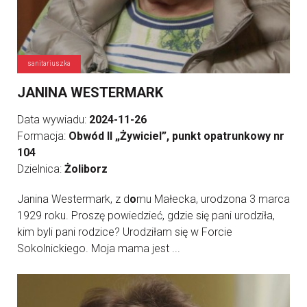
sanitariuszka
JANINA WESTERMARK
Data wywiadu:
2024-11-26
Formacja:
Obwód II „Żywiciel”, punkt opatrunkowy nr
104
Dzielnica:
Żoliborz
Janina Westermark, z d
o
mu Małecka, urodzona 3 marca
1929 roku. Proszę powiedzieć, gdzie się pani urodziła,
kim byli pani rodzice? Urodziłam się w Forcie
Sokolnickiego. Moja mama jest ...