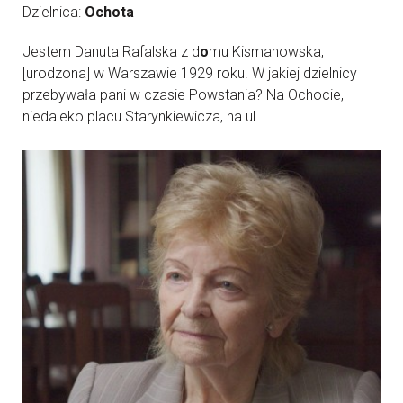
Dzielnica:
Ochota
Jestem Danuta Rafalska z d
o
mu Kismanowska,
[urodzona] w Warszawie 1929 roku. W jakiej dzielnicy
przebywała pani w czasie Powstania? Na Ochocie,
niedaleko placu Starynkiewicza, na ul ...