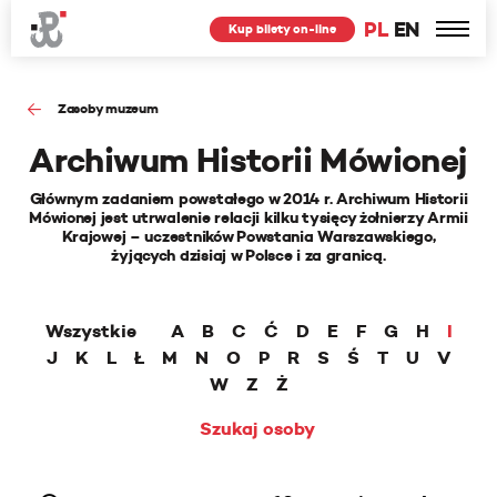
PL
EN
Kup bilety on-line
Zasoby muzeum
Archiwum Historii Mówionej
Głównym zadaniem powstałego w 2014 r. Archiwum Historii
Mówionej jest utrwalenie relacji kilku tysięcy żołnierzy Armii
Krajowej – uczestników Powstania Warszawskiego,
żyjących dzisiaj w Polsce i za granicą.
Wszystkie
A
B
C
Ć
D
E
F
G
H
I
J
K
L
Ł
M
N
O
P
R
S
Ś
T
U
V
W
Z
Ż
Szukaj osoby