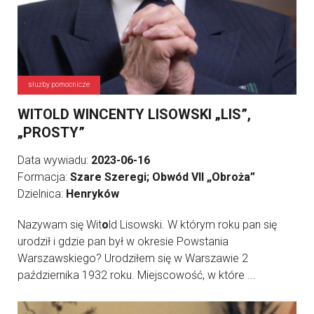
służby pomocnicze
WITOLD WINCENTY LISOWSKI „LIS”,
„PROSTY”
Data wywiadu:
2023-06-16
Formacja:
Szare Szeregi; Obwód VII „Obroża”
Dzielnica:
Henryków
Nazywam się Wit
o
ld Lisowski. W którym roku pan się
urodził i gdzie pan był w okresie Powstania
Warszawskiego? Urodziłem się w Warszawie 2
października 1932 roku. Miejscowość, w które ...