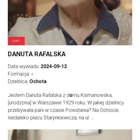
cywil
DANUTA RAFALSKA
Data wywiadu:
2024-09-12
Formacja:
-
Dzielnica:
Ochota
Jestem Danuta Rafalska z d
o
mu Kismanowska,
[urodzona] w Warszawie 1929 roku. W jakiej dzielnicy
przebywała pani w czasie Powstania? Na Ochocie,
niedaleko placu Starynkiewicza, na ul ...