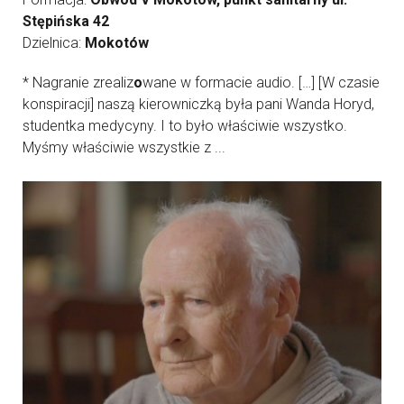
Stępińska 42
Dzielnica:
Mokotów
* Nagranie zrealiz
o
wane w formacie audio. […] [W czasie
konspiracji] naszą kierowniczką była pani Wanda Horyd,
studentka medycyny. I to było właściwie wszystko.
Myśmy właściwie wszystkie z ...