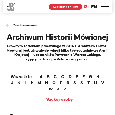
PL
EN
Kup bilety on-line
Zasoby muzeum
Archiwum Historii Mówionej
Głównym zadaniem powstałego w 2014 r. Archiwum Historii
Mówionej jest utrwalenie relacji kilku tysięcy żołnierzy Armii
Krajowej – uczestników Powstania Warszawskiego,
żyjących dzisiaj w Polsce i za granicą.
Wszystkie
A
B
C
Ć
D
E
F
G
H
I
J
K
L
Ł
M
N
O
P
R
S
Ś
T
U
V
W
Z
Ż
Szukaj osoby