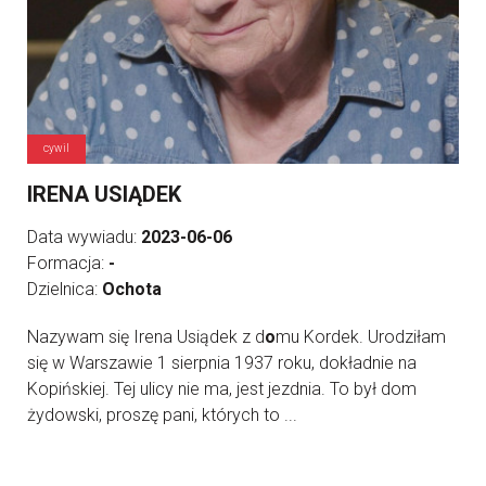
cywil
IRENA USIĄDEK
Data wywiadu:
2023-06-06
Formacja:
-
Dzielnica:
Ochota
Nazywam się Irena Usiądek z d
o
mu Kordek. Urodziłam
się w Warszawie 1 sierpnia 1937 roku, dokładnie na
Kopińskiej. Tej ulicy nie ma, jest jezdnia. To był dom
żydowski, proszę pani, których to ...