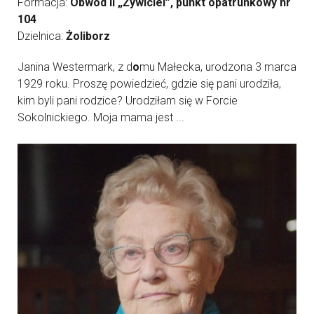
Formacja:
Obwód II „Żywiciel”, punkt opatrunkowy nr
104
Dzielnica:
Żoliborz
Janina Westermark, z d
o
mu Małecka, urodzona 3 marca
1929 roku. Proszę powiedzieć, gdzie się pani urodziła,
kim byli pani rodzice? Urodziłam się w Forcie
Sokolnickiego. Moja mama jest ...