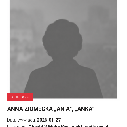
sanitariuszka
ANNA ZIOMECKA „ANIA”, „ANKA”
Data wywiadu:
2026-01-27
Formacja:
Obwód V Mokotów, punkt sanitarny ul.