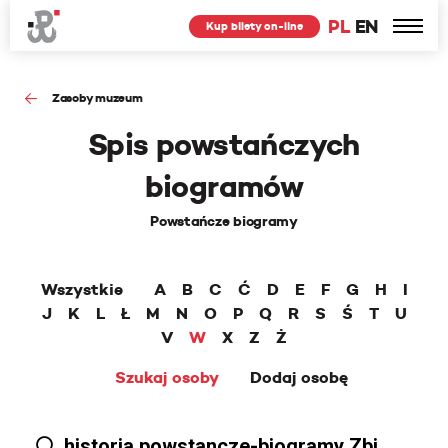
PL
EN
Kup bilety on-line
Zasoby muzeum
Spis powstańczych
biogramów
Powstańcze biogramy
Wszystkie
A
B
C
Ć
D
E
F
G
H
I
J
K
L
Ł
M
N
O
P
Q
R
S
Ś
T
U
V
W
X
Z
Ż
Szukaj osoby
Dodaj osobę