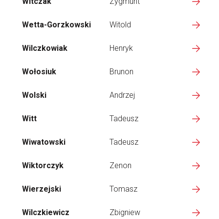
Witczak
Zygmunt
Wetta-Gorzkowski
Witold
Wilczkowiak
Henryk
Wołosiuk
Brunon
Wolski
Andrzej
Witt
Tadeusz
Wiwatowski
Tadeusz
Wiktorczyk
Zenon
Wierzejski
Tomasz
Wilczkiewicz
Zbigniew