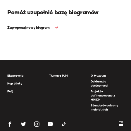
Pomóż uzupełnić bazę biogramów
Zaproponuj nowy biogram
Ekspozycja
Tłumacz PJM
O Muzeum
Deklaracja
Kup bilety
dostępności
FAQ
Projekty
dofinansowane z
MKiDN
Standardy ochrony
małoletnich