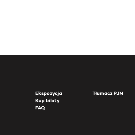
Ekspozycja
Tłumacz PJM
Kup bilety
FAQ