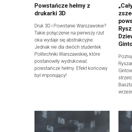
Powstańcze hełmy z
„Cał
drukarki 3D
zsze
pows
Druk 3D i Powstanie Warszawskie?
Rysz
Takie połączenie na pierwszy rzut
Dzie
oka wydaje się abstrakcyjne.
Gint
Jednak nie dla dwóch studentek
Politechniki Warszawskiej, które
Pozna
postanowiły wydrukować
Rysza
powstańcze hełmy. Efekt końcowy
Gintow
był imponujący!
strzel
Baszta
wrześn