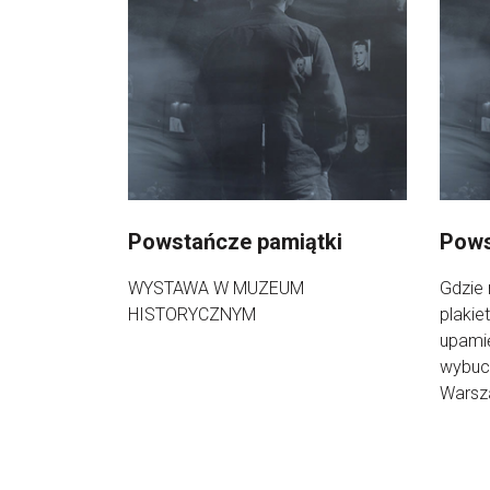
Powstańcze pamiątki
Pows
WYSTAWA W MUZEUM
Gdzie 
HISTORYCZNYM
plakie
upamię
wybuc
Warsz