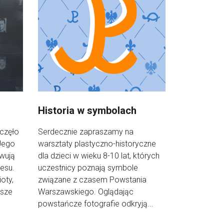
Historia w symbolach
oczęło
Serdecznie zapraszamy na
Jego
warsztaty plastyczno-historyczne
owują
dla dzieci w wieku 8-10 lat, których
resu.
uczestnicy poznają symbole
oty,
związane z czasem Powstania
jsze
Warszawskiego. Oglądając
powstańcze fotografie odkryją...