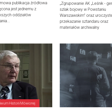
mowa publikacja źródłowa
„Zgrupowanie AK „Leśnik - ge
cona jest jednemu z
szlak bojowy w Powstaniu
ększych oddziałów
Warszawskim” oraz uroczyst
nia...
przekazanie sztandaru oraz
materiałów archiwalny
iwum Historii Mówionej