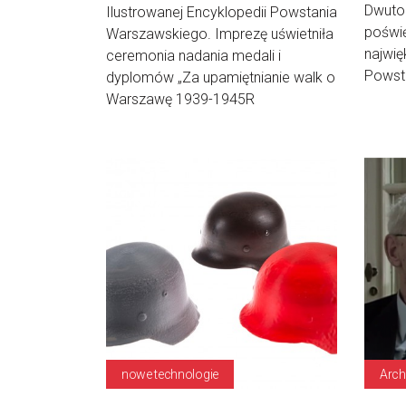
Dwuto
Ilustrowanej Encyklopedii Powstania
poświę
Warszawskiego. Imprezę uświetniła
najwi
ceremonia nadania medali i
Powsta
dyplomów „Za upamiętnianie walk o
Warszawę 1939-1945R
nowe technologie
Arch