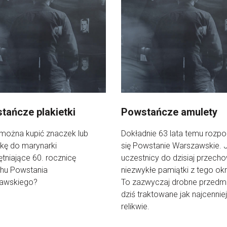
tańcze plakietki
Powstańcze amulety
można kupić znaczek lub
Dokładnie 63 lata temu rozp
tkę do marynarki
się Powstanie Warszawskie. 
tniające 60. rocznicę
uczestnicy do dzisiaj przech
hu Powstania
niezwykłe pamiątki z tego ok
awskiego?
To zazwyczaj drobne przedmi
dziś traktowane jak najcennie
relikwie.