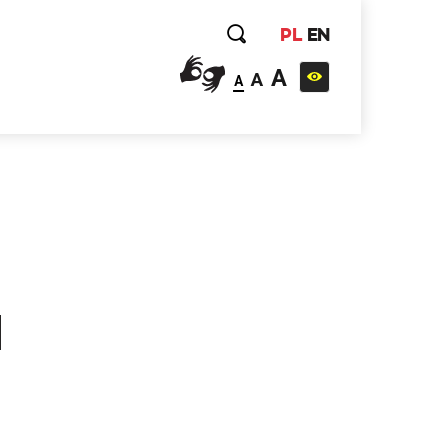
PL
EN
A
A
A
a