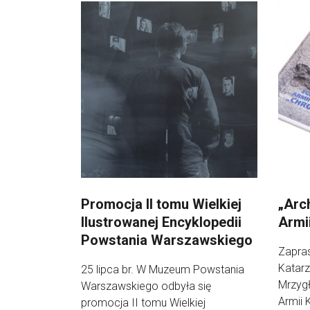
Promocja II tomu Wielkiej
„Arc
Ilustrowanej Encyklopedii
Armii
Powstania Warszawskiego
Zapras
Katarz
25 lipca br. W Muzeum Powstania
Mrzyg
Warszawskiego odbyła się
Armii 
promocja II tomu Wielkiej