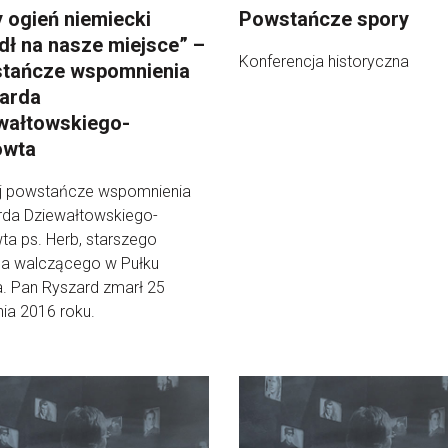
y ogień niemiecki
Powstańcze spory
dł na nasze miejsce” –
Konferencja historyczna
tańcze wspomnienia
arda
wałtowskiego-
owta
j powstańcze wspomnienia
rda Dziewałtowskiego-
ta ps. Herb, starszego
ca walczącego w Pułku
. Pan Ryszard zmarł 25
ia 2016 roku.